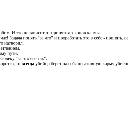
рбим. И это не зависит от принятия законов кармы.
чае! Задача понять "за что" и проработать это в себе - принять
то натворил.
ветлением.
ому пути.
ловеку "за что его так".
коротко, то
всегда
убийца берет на себя негативную карму убиенн