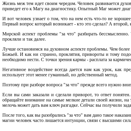
Жизнь меж тем идет своим чередом. Человек развивается духовн
приведет его к Магу на диагностику. Опытный Маг может диаг
И вот человек узнает о том, что на нем есть что-то не хорош
Первый вопрос который возникает - кто это сделал? А второй, к
Мирской аспект проблемы "за что" разбирать бессмысленно.
прокляли и так далее.
Лучше остановимся на духовном аспекте проблемы. Чем более ч
Божьей. И как ни странно, проклятия, привороты и тому подо
необходимо нести. С точки зрения кармы - расплата за кармич
Негативное воздействие всегда дается нам как урок, как пр
использует этот менее гуманный, но действенный метод.
Поэтому при разборе вопроса "за что" прежде всего нужно вним
Если вы сами заказали и сделали приворот, то ответ понятен
обращайте внимание на самые мелкие детали своей жизни, на 
мелочь может дать вам ключ разгадке. Сейчас вы получили зада
После того, как вы разобрались "за что" вам дано такое наказа
магии человек часто лишается интуиции, связи с высшими сила