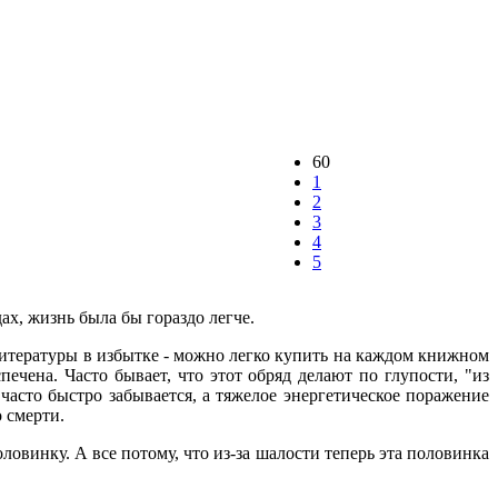
60
1
2
3
4
5
ах, жизнь была бы гораздо легче.
литературы в избытке - можно легко купить на каждом книжном
ечена. Часто бывает, что этот обряд делают по глупости, "из
асто быстро забывается, а тяжелое энергетическое поражение
о смерти.
ловинку. А все потому, что из-за шалости теперь эта половинка