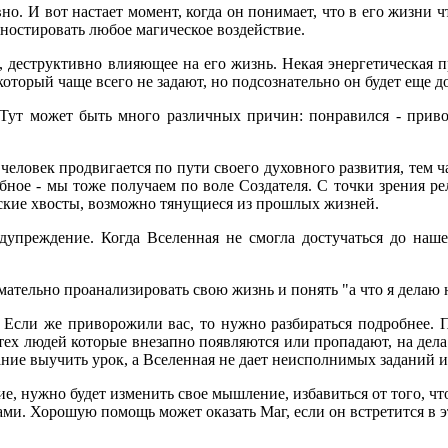
о. И вот настает момент, когда он понимает, что в его жизни ч
ностировать любое магическое воздействие.
ее, деструктивно влияющее на его жизнь. Некая энергетическая п
оторый чаще всего не задают, но подсознательно он будет еще дол
 Тут может быть много различных причин: понравился - привор
еловек продвигается по пути своего духовного развития, тем чащ
бное - мы тоже получаем по воле Создателя. С точки зрения рел
еские хвосты, возможно тянущиеся из прошлых жизней.
едупреждение. Когда Вселенная не смогла достучаться до наш
ательно проанализировать свою жизнь и понять "а что я делаю н
. Если же приворожили вас, то нужно разбираться подробнее. 
тех людей которые внезапно появляются или пропадают, на дела
ние выучить урок, а Вселенная не дает неисполнимых заданий и 
ние, нужно будет изменить свое мышление, избавиться от того, ч
ми. Хорошую помощь может оказать Маг, если он встретится в эт