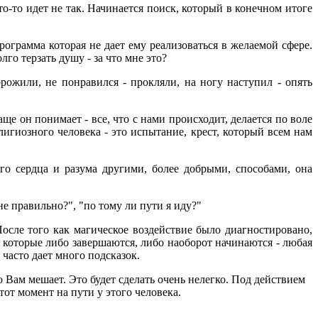
то-то идет не так. Начинается поиск, который в конечном итоге
рограмма которая не дает ему реализоваться в желаемой сфере.
го терзать душу - за что мне это?
ожили, не понравился - прокляли, на ногу наступил - опять
е он понимает - все, что с нами происходит, делается по воле
игиозного человека - это испытание, крест, который всем нам
его сердца и разума другими, более добрыми, способами, она
е правильно?", "по тому ли пути я иду?"
После того как магическое воздействие было диагностировано,
 которые либо завершаются, либо наоборот начинаются - любая
часто дает много подсказок.
то Вам мешает. Это будет сделать очень нелегко. Под действием
от момент на пути у этого человека.