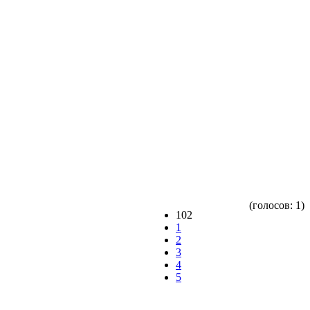
(голосов: 1)
102
1
2
3
4
5