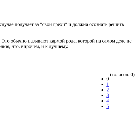
случае получает за "свои грехи" и должна осознать решить
Это обычно называют кармой рода, которой на самом деле не
льзя, что, впрочем, и к лучшему.
(голосов: 0)
0
1
2
3
4
5