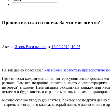
Проклятие, сглаз и порча. За что мне все это?
Автор:
Игорь Васильевич
от
12-02-2012, 19:25
Не так давно я рассказал
как можно заработать приворотную по
Практически каждая женщина, интересующаяся вопросами магии
развале. Там все подробно написано, часто с иллюстрациями.
интереса" в школе. Начитавшись оккультных книжек или насл
остается и будет висеть и отравлять жизнь как самой приворожи
Можно сколько угодно удивляться, почему все подруги давно сч
- парень из соседнего класса, который давным давно живет в др