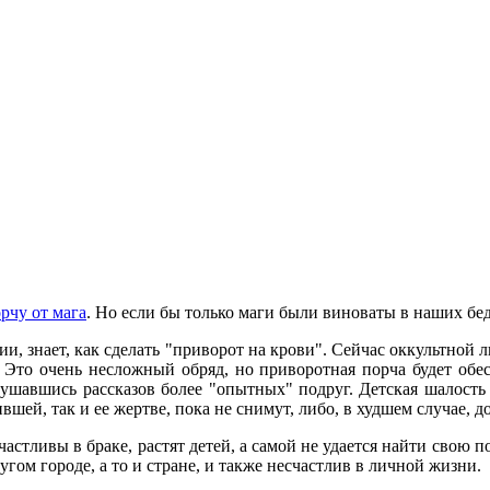
рчу от мага
. Но если бы только маги были виноваты в наших бед
, знает, как сделать "приворот на крови". Сейчас оккультной 
 Это очень несложный обряд, но приворотная порча будет обесп
ушавшись рассказов более "опытных" подруг. Детская шалость ч
вшей, так и ее жертве, пока не снимут, либо, в худшем случае, д
астливы в браке, растят детей, а самой не удается найти свою по
угом городе, а то и стране, и также несчастлив в личной жизни.