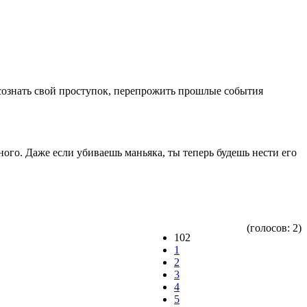
, осознать свой проступок, перепрожить прошлые события
ого. Даже если убиваешь маньяка, ты теперь будешь нести его
(голосов: 2)
102
1
2
3
4
5