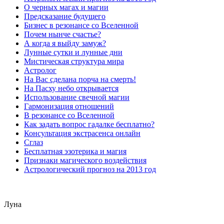
О черных магах и магии
Предсказание будущего
Бизнес в резонансе со Вселенной
Почем нынче счастье?
А когда я выйду замуж?
Лунные сутки и лунные дни
Мистическая структура мира
Астролог
На Вас сделана порча на смерть!
На Пасху небо открывается
Использование свечной магии
Гармонизация отношений
В резонансе со Вселенной
Как задать вопрос гадалке бесплатно?
Консультация экстрасенса онлайн
Сглаз
Бесплатная эзотерика и магия
Признаки магического воздействия
Астрологический прогноз на 2013 год
Луна