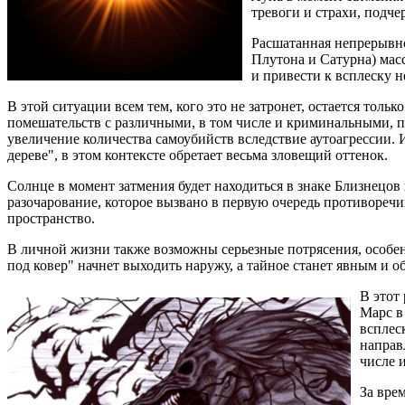
тревоги и страхи, подче
Расшатанная непрерывн
Плутона и Сатурна) мас
и привести к всплеску н
В этой ситуации всем тем, кого это не затронет, остается тол
помешательств с различными, в том числе и криминальными, п
увеличение количества самоубийств вследствие аутоагрессии. И
дереве", в этом контексте обретает весьма зловещий оттенок.
Солнце в момент затмения будет находиться в знаке Близнецов
разочарование, которое вызвано в первую очередь противореч
пространство.
В личной жизни также возможны серьезные потрясения, особен
под ковер" начнет выходить наружу, а тайное станет явным и о
В этот
Марс в
всплес
направ
числе 
За вре