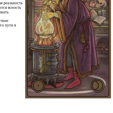
ая реальность
ится ясность
овать.
сткие
го пути в