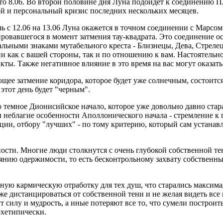
это 8.06. Во второй половине дня Луна подойдет к соединению П
й и персональный кризис последних нескольких месяцев.
чь с 12.06 на 13.06 Луна окажется в точном соединении с Марс
ровавшегося в момент затмения тау-квадрата. Это соединение о
альными знаками мутабельного креста - Близнецы, Дева, Стрел
ии как с вашей стороны, так и по отношению к вам. Настоятельно
кты. Также негативное влияние в это время на вас могут оказат
щее затмение коридора, которое будет уже солнечным, состоится
 этот день будет "черным".
ено темное Дионисийское начало, которое уже довольно давно ст
ы неблагие особенности Аполлонического начала - стремление 
ии, отбору "лучших" - по тому критерию, который сам устанавл
ости. Многие люди столкнутся с очень глубокой собственной тен
янию одержимости, то есть бесконтрольному захвату собственн
льную кармическую отработку для тех душ, что старались максим
же дистанцироваться от собственной тени и не желая видеть все
ут силу и мудрость, а иные потеряют все то, что сумели построит
рхетипически.