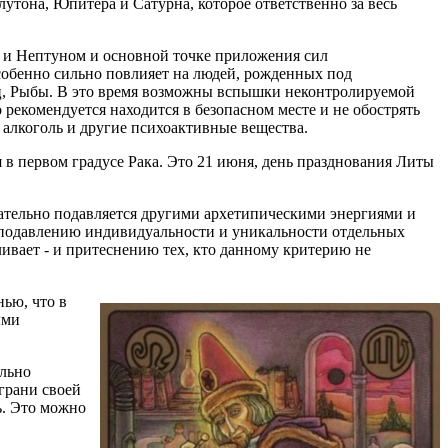
лутона, Юпитера и Сатурна, которое ответственно за весь
ом и Нептуном и основной точке приложения сил
собенно сильно повлияет на людей, рожденных под
ец, Рыбы. В это время возможны вспышки неконтролируемой
 рекомендуется находится в безопасном месте и не обострять
ь алкоголь и другие психоактивные вещества.
 в первом градусе Рака. Это 21 июня, день празднования Литы
арательно подавляется другими архетипическими энергиями и
к подавлению индивидуальности и уникальности отдельных
ивает - и притеснению тех, кто данному критерию не
ью, что в
ыми
ально
 грани своей
ь. Это можно