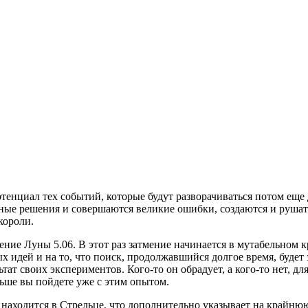
енциал тех событий, которые будут разворачиваться потом еще 
ые решения и совершаются великие ошибки, создаются и рушат
короли.
ние Луны 5.06. В этот раз затмение начинается в мутабельном к
 идей и на то, что поиск, продолжавшийся долгое время, будет з
ьтат своих экспериментов. Кого-то он обрадует, а кого-то нет, д
ьше вы пойдете уже с этим опытом.
 находится в Стрельце, что дополнительно указывает на крайнюю