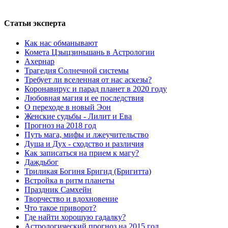
Cтатьи эксперта
Как нас обманывают
Комета Цзыцзиньшань в Астрологии
Ахернар
Трагедия Солнечной системы
Требует ли вселенная от нас аскезы?
Коронавирус и парад планет в 2020 году
Любовная магия и ее последствия
О переходе в новый Эон
Женские судьбы - Лилит и Ева
Прогноз на 2018 год
Путь мага, мифы и лжеучительство
Душа и Дух - сходство и различия
Как записаться на прием к магу?
Даждьбог
Триликая Богиня Бригид (Бригитта)
Встройка в ритм планеты
Праздник Самхейн
Творчество и вдохновение
Что такое приворот?
Где найти хорошую гадалку?
Астрологический прогноз на 2015 год