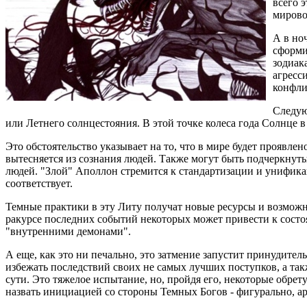
всего 
мирово
А в но
сформи
зодиак
агресс
конфли
Следую
или Летнего солнцестояния. В этой точке колеса года Солнце в
Это обстоятельство указывает на то, что в мире будет проявл
вытесняется из сознания людей. Также могут быть подчеркнут
людей. "Злой" Аполлон стремится к стандартизации и унификац
соответствует.
Темные практики в эту Литу получат новые ресурсы и возможн
ракурсе последних событий некоторых может привести к состо
"внутренними демонами".
А еще, как это ни печально, это затмение запустит принудите
избежать последствий своих не самых лучших поступков, а так
сути. Это тяжелое испытание, но, пройдя его, некоторые обрет
назвать инициацией со стороны Темных Богов - фигурально, а