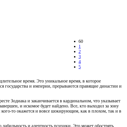
60
1
2
3
4
5
длительное время. Это уникальное время, в которое
ся государства и империи, прерываются правящие династии и
ресте Зодиака и заканчивается в кардинальном, что указывает
авершен, и искомое будет найдено. Все, кто выходил за зону
ля кого-то окажется и вовсе шокирующим, как в плохом, так и в
 лабильность и алертность психики. Это может обострять