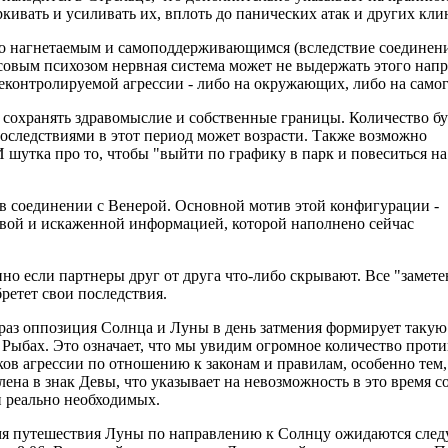
ркивать и усиливать их, вплоть до панических атак и других кл
о нагнетаемым и самоподдерживающимся (вследствие соединен
совым психозом нервная система может не выдержать этого нап
еконтролируемой агрессии - либо на окружающих, либо на самог
ько сохранять здравомыслие и собственные границы. Количество 
оследствиями в этот период может возрасти. Также возможно
 шутка про то, чтобы "выйти по графику в парк и повеситься на
 в соединении с Венерой. Основной мотив этой конфигурации -
ивой и искаженной информацией, которой наполнено сейчас
но если партнеры друг от друга что-либо скрывают. Все "замет
бретет свои последствия.
 раз оппозиция Солнца и Луны в день затмения формирует такую 
 Рыбах. Это означает, что мы увидим огромное количество прот
ков агрессии по отношению к законам и правилам, особенно тем,
лена в знак Девы, что указывает на невозможность в это время 
и реально необходимых.
мя путешествия Луны по направлению к Солнцу ожидаются след