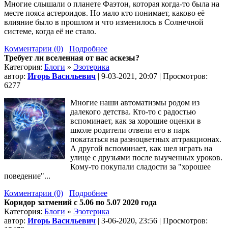
Многие слышали о планете Фаэтон, которая когда-то была на
месте пояса астероидов. Но мало кто понимает, каково её
влияние было в прошлом и что изменилось в Солнечной
системе, когда её не стало.
Комментарии (0)
Подробнее
Требует ли вселенная от нас аскезы?
Категория:
Блоги
»
Эзотерика
автор:
Игорь Васильевич
| 9-03-2021, 20:07 | Просмотров:
6277
Многие наши автоматизмы родом из
далекого детства. Кто-то с радостью
вспоминает, как за хорошие оценки в
школе родители отвели его в парк
покататься на разноцветных аттракционах.
А другой вспоминает, как шел играть на
улице с друзьями после выученных уроков.
Кому-то покупали сладости за "хорошее
поведение"...
Комментарии (0)
Подробнее
Коридор затмений с 5.06 по 5.07 2020 года
Категория:
Блоги
»
Эзотерика
автор:
Игорь Васильевич
| 3-06-2020, 23:56 | Просмотров: