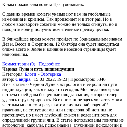
К нам пожаловала комета Цзыцзиньшань.
С давних времен кометы указывают нам на глобальные
изменения и кризисы. Так произойдет и в этот раз. Но в
любом водовороте событий можно не только сгинуть, но и
покорить волну, получив значительные преимущества.
В ближайшее время комета пройдет по Зодиакальным знакам
Девы, Весов и Скорпиона. 12 Октября она будет находиться
ближе всего к Земле и влияние небесной странницы будет
наибольшим.
Комментарии (0)
Подробнее
Черная Луна и путь индивидуации
Категория:
Блоги
»
Эзотерика
автор:
Сандра
| 15-03-2022, 19:23 | Просмотров: 5346
Это - статья о Черной Луне в астрологии и ее роли на пути
индивидуации, как я вижу это сегодня. Моя недавняя яркая
встреча с ней дала бесценные плоды знания, которое теперь
удалось структурировать. Все описанное здесь является моим
частным мнением и результатом личных наблюдений/
практики, на статус догмы или непреложной истины не
претендует, но имеет глубокий смысл и релевантность для
определенной группы лиц. В статье использованы понятия из
астрологии, каббалы, психоанализа, глубинной психологии и