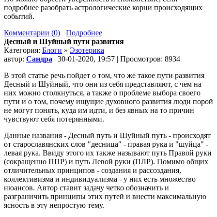
подробнее разобрать астрологические корни происходящих
событий.
Комментарии (0)
Подробнее
Десный и Шуйный пути развития
Категория:
Блоги
»
Эзотерика
автор:
Сандра
| 30-01-2020, 19:57 | Просмотров: 8934
В этой статье речь пойдет о том, что же такое пути развития
Десный и Шуйный, что они из себя представляют, с чем на
них можно столкнуться, а также о проблеме выбора своего
пути и о том, почему ищущие духовного развития люди порой
не могут понять, куда им идти, и без явных на то причин
чувствуют себя потерянными.
Данные названия - Десный путь и Шуйный путь - происходят
от старославянских слов "десница" - правая рука и "шуйца" -
левая рука. Ввиду этого их также называют путь Правой руки
(сокращенно ППР) и путь Левой руки (ПЛР). Помимо общих
отличительных принципов - создания и рассоздания,
коллективизма и индивидуализма - у них есть множество
нюансов. Автор ставит задачу четко обозначить и
разграничить принципы этих путей и внести максимальную
ясность в эту непростую тему.