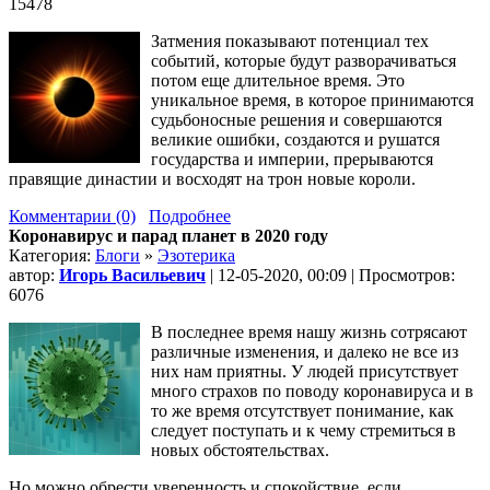
15478
Затмения показывают потенциал тех
событий, которые будут разворачиваться
потом еще длительное время. Это
уникальное время, в которое принимаются
судьбоносные решения и совершаются
великие ошибки, создаются и рушатся
государства и империи, прерываются
правящие династии и восходят на трон новые короли.
Комментарии (0)
Подробнее
Коронавирус и парад планет в 2020 году
Категория:
Блоги
»
Эзотерика
автор:
Игорь Васильевич
| 12-05-2020, 00:09 | Просмотров:
6076
В последнее время нашу жизнь сотрясают
различные изменения, и далеко не все из
них нам приятны. У людей присутствует
много страхов по поводу коронавируса и в
то же время отсутствует понимание, как
следует поступать и к чему стремиться в
новых обстоятельствах.
Но можно обрести уверенность и спокойствие, если