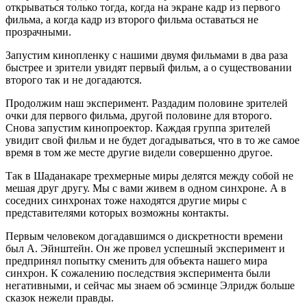
открываться только тогда, когда на экране кадр из первого
фильма, а когда кадр из второго фильма оставаться не
прозрачными.
Запустим кинопленку с нашими двумя фильмами в два раза
быстрее и зрители увидят первый фильм, а о существовании
второго так и не догадаются.
Продолжим наш эксперимент. Раздадим половине зрителей
очки для первого фильма, другой половине для второго.
Снова запустим кинопроектор. Каждая группа зрителей
увидит свой фильм и не будет догадываться, что в то же самое
время в том же месте другие видели совершенно другое.
Так в Шаданакаре трехмерные миры делятся между собой не
мешая друг другу. Мы с вами живем в одном синхроне. А в
соседних синхронах тоже находятся другие миры с
представителями которых возможны контакты.
Первым человеком догадавшимся о дискретности времени
был А. Эйнштейн. Он же провел успешный эксперимент и
предпринял попытку сменить для объекта нашего мира
синхрон. К сожалению последствия эксперимента были
негативными, и сейчас мы знаем об эсминце Элридж больше
сказок нежели правды.