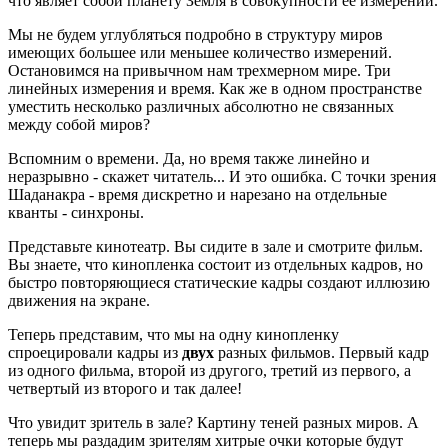
что являет собой планету Земля в совокупности ее измерений.
Мы не будем углубляться подробно в структуру миров
имеющих большее или меньшее количество измерений.
Остановимся на привычном нам трехмерном мире. Три
линейных измерения и время. Как же в одном пространстве
уместить несколько различных абсолютно не связанных
между собой миров?
Вспомним о времени. Да, но время также линейно и
неразрывно - скажет читатель... И это ошибка. С точки зрения
Шаданакра - время дискретно и нарезано на отдельные
кванты - синхроны.
Представьте кинотеатр. Вы сидите в зале и смотрите фильм.
Вы знаете, что кинопленка состоит из отдельных кадров, но
быстро повторяющиеся статические кадры создают иллюзию
движения на экране.
Теперь представим, что мы на одну кинопленку
спроецировали кадры из
двух
разных фильмов. Первый кадр
из одного фильма, второй из другого, третий из первого, а
четвертый из второго и так далее!
Что увидит зритель в зале? Картину теней разных миров. А
теперь мы раздадим зрителям хитрые очки которые будут