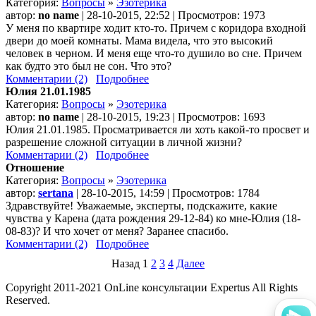
Категория:
Вопросы
»
Эзотерика
автор:
no name
| 28-10-2015, 22:52 | Просмотров: 1973
У меня по квартире ходит кто-то. Причем с коридора входной
двери до моей комнаты. Мама видела, что это высокий
человек в черном. И меня еще что-то душило во сне. Причем
как будто это был не сон. Что это?
Комментарии (2)
Подробнее
Юлия 21.01.1985
Категория:
Вопросы
»
Эзотерика
автор:
no name
| 28-10-2015, 19:23 | Просмотров: 1693
Юлия 21.01.1985. Просматривается ли хоть какой-то просвет и
разрешение сложной ситуации в личной жизни?
Комментарии (2)
Подробнее
Отношение
Категория:
Вопросы
»
Эзотерика
автор:
sertana
| 28-10-2015, 14:59 | Просмотров: 1784
Здравствуйте! Уважаемые, эксперты, подскажите, какие
чувства у Карена (дата рождения 29-12-84) ко мне-Юлия (18-
08-83)? И что хочет от меня? Заранее спасибо.
Комментарии (2)
Подробнее
Назад
1
2
3
4
Далее
Copyright 2011-2021 OnLine консультации Expertus All Rights
Reserved.