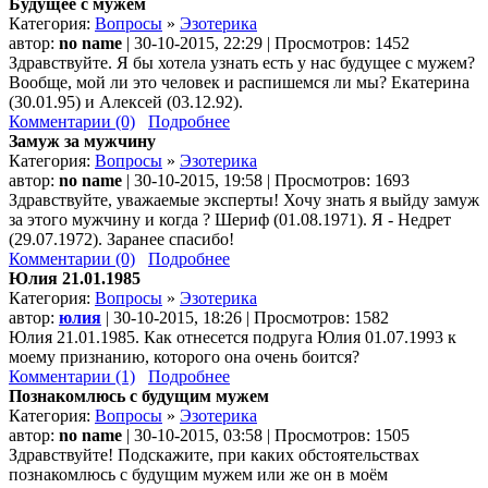
Будущее с мужем
Категория:
Вопросы
»
Эзотерика
автор:
no name
| 30-10-2015, 22:29 | Просмотров: 1452
Здравствуйте. Я бы хотела узнать есть у нас будущее с мужем?
Вообще, мой ли это человек и распишемся ли мы? Екатерина
(30.01.95) и Алексей (03.12.92).
Комментарии (0)
Подробнее
Замуж за мужчину
Категория:
Вопросы
»
Эзотерика
автор:
no name
| 30-10-2015, 19:58 | Просмотров: 1693
Здравствуйте, уважаемые эксперты! Хочу знать я выйду замуж
за этого мужчину и когда ? Шериф (01.08.1971). Я - Недрет
(29.07.1972). Заранее спасибо!
Комментарии (0)
Подробнее
Юлия 21.01.1985
Категория:
Вопросы
»
Эзотерика
автор:
юлия
| 30-10-2015, 18:26 | Просмотров: 1582
Юлия 21.01.1985. Как отнесется подруга Юлия 01.07.1993 к
моему признанию, которого она очень боится?
Комментарии (1)
Подробнее
Познакомлюсь с будущим мужем
Категория:
Вопросы
»
Эзотерика
автор:
no name
| 30-10-2015, 03:58 | Просмотров: 1505
Здравствуйте! Подскажите, при каких обстоятельствах
познакомлюсь с будущим мужем или же он в моём