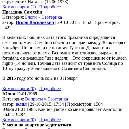
окружении? Наталья (15.06.1978).
Комментарии (1)
Подробнее
Праздник Самхейн
Категория:
Блоги
»
Эзотерика
автор:
Игорь Васильевич
| 29-10-2015, 18:52 | Просмотров:
5425
В кельтских общинах дата этого праздника определяется
ежегодно. Ночь Самайна обычно попадает между 30 октября и
3 ноября. По ночам, а не по дням Туата де Данаан и их
потомки считают время. Вспомните английское выражение
fortnight, означающее "две недели". Это сокращение от fourteen
nights (14 ночей). Точная дата зависит от транзита Солнца по
10-му градусу Зодиакального Созвездия Скорпиона.
В
2015
году это ночь со 2 на 3 Ноября.
Комментарии (0)
Подробнее
Юлия 21.01.1985
Категория:
Вопросы
»
Эзотерика
автор:
юлия
| 29-10-2015, 17:34 | Просмотров: 1504
Юлия 21.01.1985. Какие чувства ко мне проявляет Анатолий
26.05.1948?
Комментарии (0)
Подробнее
У меня по квартире ходит кто-то