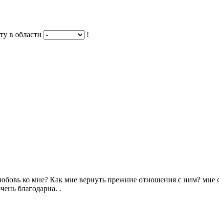
ту в области
!
юбовь ко мне? Как мне вернуть прежние отношения с ним? мне ск
чень благодарна. .