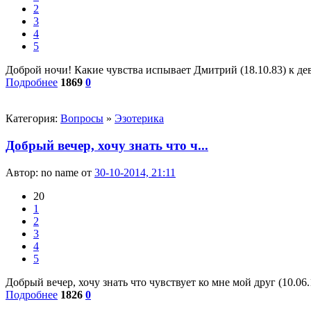
2
3
4
5
Доброй ночи! Какие чувства испывает Дмитрий (18.10.83) к дев
Подробнее
1869
0
Категория:
Вопросы
»
Эзотерика
Добрый вечер, хочу знать что ч...
Автор:
no name
от
30-10-2014, 21:11
20
1
2
3
4
5
Добрый вечер, хочу знать что чувствует ко мне мой друг (10.06.
Подробнее
1826
0