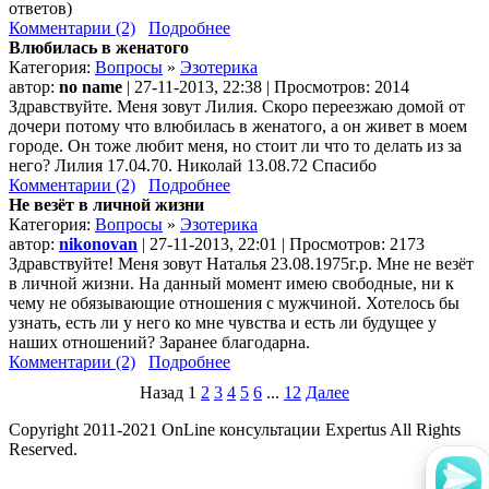
ответов)
Комментарии (2)
Подробнее
Влюбилась в женатого
Категория:
Вопросы
»
Эзотерика
автор:
no name
| 27-11-2013, 22:38 | Просмотров: 2014
Здравствуйте. Меня зовут Лилия. Скоро переезжаю домой от
дочери потому что влюбилась в женатого, а он живет в моем
городе. Он тоже любит меня, но стоит ли что то делать из за
него? Лилия 17.04.70. Николай 13.08.72 Спасибо
Комментарии (2)
Подробнее
Не везёт в личной жизни
Категория:
Вопросы
»
Эзотерика
автор:
nikonovan
| 27-11-2013, 22:01 | Просмотров: 2173
Здравствуйте! Меня зовут Наталья 23.08.1975г.р. Мне не везёт
в личной жизни. На данный момент имею свободные, ни к
чему не обязывающие отношения с мужчиной. Хотелось бы
узнать, есть ли у него ко мне чувства и есть ли будущее у
наших отношений? Заранее благодарна.
Комментарии (2)
Подробнее
Назад
1
2
3
4
5
6
...
12
Далее
Copyright 2011-2021 OnLine консультации Expertus All Rights
Reserved.