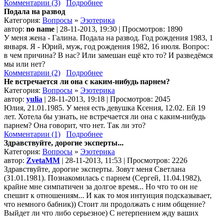
Комментарии (3)
Подробнее
Подала на развод
Категория:
Вопросы
»
Эзотерика
автор:
no name
| 28-11-2013, 19:30 | Просмотров: 1890
У меня жена - Галина. Подала на развод. Год рождения 1983, 1
января. Я - Юрий, муж, год рождения 1982, 16 июля. Вопрос:
в чем причина? В нас? Или замешан ещё кто то? И разведёмся
мы или нет?
Комментарии (2)
Подробнее
Не встречается ли она с каким-нибудь парнем?
Категория:
Вопросы
»
Эзотерика
автор:
yulia
| 28-11-2013, 19:18 | Просмотров: 2045
Юлия, 21.01.1985. У меня есть девушка Ксения, 12.02. Ей 19
лет. Хотела бы узнать, не встречается ли она с каким-нибудь
парнем? Она говорит, что нет. Так ли это?
Комментарии (1)
Подробнее
Здравствуйте, дорогие эксперты...
Категория:
Вопросы
»
Эзотерика
автор:
ZvetaMM
| 28-11-2013, 11:53 | Просмотров: 2226
Здравствуйте, дорогие эксперты. Зовут меня Светлана
(31.01.1981). Познакомилась с парнем (Сергей, 11.04.1982),
крайне мне симпатичен за долгое время... Но что то он не
спешит к отношениям... И как то моя интуиция подсказывает,
что немного бабник)) Стоит ли продолжать с ним общение?
Выйдет ли что либо серьезное) С нетерпением жду ваших