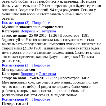
ответной любви, а тут влюбилась как девчонка. Но может
быть, у меня есть шанс? У него через два дня будет серьезная
операция. Зовут его Георгий. 94 года рождения. Есть ли у
меня шанс или вообще стоит забыть о нём? Спасибо за
ответы.
Комментарии (2)
Подробнее
Мужчина значительно старше меня
Категория:
Вопросы
»
Эзотерика
автор:
no name
| 25-09-2015, 13:26 | Просмотров: 1581
Здравствуйте! У меня возникла такая ситуация: мне стал
высказывать определенные намерения мужчина значительно
старше меня (21.09.1960), влиятельный человек (отказ будет
иметь достаточно негативные последствия). Скажите к чему
это может привести, каковы будут последствия? Татьяна
(01.05.1990).
Комментарии (3)
Подробнее
Мне приснился сон
Категория:
Вопросы
»
Эзотерика
автор:
no name
| 25-09-2015, 08:22 | Просмотров: 1462
Мне приснился сон, где будто в дом наших соседей попало
что-то извне (с неба). И рядом неподалеку было много
рабочих, которые, как я поняла, прятали в большой
раскапонной яме этот объект. Я видела только.
Комментарии (0)
Подробнее
Помирятся ли?