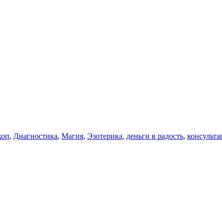
коп
,
Диагностика
,
Магия
,
Эзотерика
,
деньги в радость
,
консульта