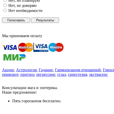
Нет, но планирую
Нет, не доверяю
Нет необходимости
Голосовать
Результаты
Мы принимаем оплату
Акции
,
Астрология
,
Гадание
,
Гармонизация отношений
,
Горос
приворот
,
прогноз
,
регрессинг
,
сглаз
,
синестезия
,
экстрасенс
Консультации мага и эзотерика.
Наше предложение:
Пять гороскопов бесплатно.