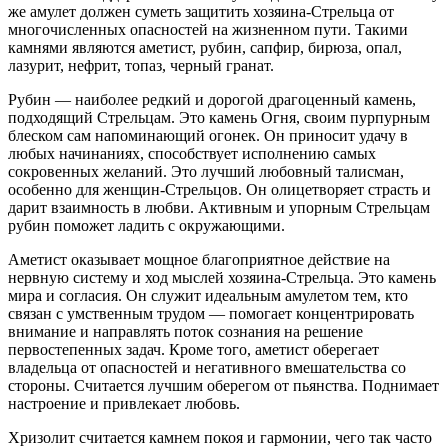
же амулет должен суметь защитить хозяина-Стрельца от
многочисленных опасностей на жизненном пути. Такими
камнями являются аметист, рубин, сапфир, бирюза, опал,
лазурит, нефрит, топаз, черный гранат.
Рубин — наиболее редкий и дорогой драгоценный камень,
подходящий Стрельцам. Это камень Огня, своим пурпурным
блеском сам напоминающий огонек. Он приносит удачу в
любых начинаниях, способствует исполнению самых
сокровенных желаний. Это лучший любовный талисман,
особенно для женщин-Стрельцов. Он олицетворяет страсть и
дарит взаимность в любви. Активным и упорным Стрельцам
рубин поможет ладить с окружающими.
Аметист оказывает мощное благоприятное действие на
нервную систему и ход мыслей хозяина-Стрельца. Это камень
мира и согласия. Он служит идеальным амулетом тем, кто
связан с умственным трудом — помогает концентрировать
внимание и направлять поток сознания на решение
первостепенных задач. Кроме того, аметист оберегает
владельца от опасностей и негативного вмешательства со
стороны. Считается лучшим оберегом от пьянства. Поднимает
настроение и привлекает любовь.
Хризолит считается камнем покоя и гармонии, чего так часто