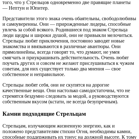
того, что у Стрельцов одновременно две правящие планеты
— Нептун и Юпитер.
Представители этого знака очень обаятельны, свободолюбивы
и самоуверенны. Они — прирожденные лидеры, способные
увлечь за собой всякого. Родившиеся под знаком Стрельца
люди щедры и широки душой, они не привыкли мелочиться.
Стрельцы любят приключения, постоянно заводят новые
знакомства и ввязываются в различные авантюры. Они
прямолинейны, всегда говорят то, что думают, не умея
смягчать и приукрашивать действительность. Очень любят
поучать других и совсем не желают прислушиваться к чужим
советам, для них существует только два мнения — свое
собственное и неправильное.
Стрельцы любят себя, они не скупятся на дорогие
качественные вещи. Они настолько самодостаточны, что не
стремятся бездумно следовать за модой, а руководствуются
собственным вкусом (кстати, не всегда безупречным).
Камни подходящие Стрельцам
Стрельцам, излучающим жизненную энергию, как и
положено представителям стихии Огня, необходимы камни,
способные поддерживать их тонус на должной высоте. К тому