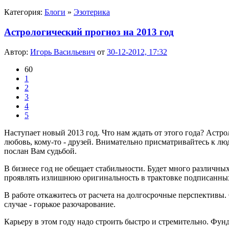
Категория:
Блоги
»
Эзотерика
Астрологический прогноз на 2013 год
Автор:
Игорь Васильевич
от
30-12-2012, 17:32
60
1
2
3
4
5
Наступает новый 2013 год. Что нам ждать от этого года? Астро
любовь, кому-то - друзей. Внимательно присматривайтесь к лю
послан Вам судьбой.
В бизнесе год не обещает стабильности. Будет много различны
проявлять излишнюю оригинальность в трактовке подписанных 
В работе откажитесь от расчета на долгосрочные перспективы.
случае - горькое разочарование.
Карьеру в этом году надо строить быстро и стремительно. Фу