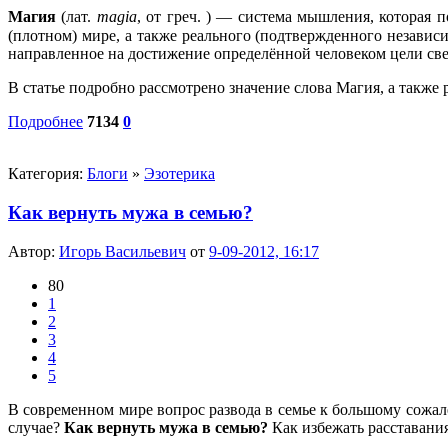
Магия
(лат.
magia
, от греч.
) — система мышления, которая п
(плотном) мире, а также реального (подтвержденного независ
направленное на достижение определённой человеком цели св
В статье подробно рассмотрено значение слова Магия, а такж
Подробнее
7134
0
Категория:
Блоги
»
Эзотерика
Как вернуть мужа в семью?
Автор:
Игорь Васильевич
от
9-09-2012, 16:17
80
1
2
3
4
5
В современном мире вопрос развода в семье к большому сожал
случае?
Как вернуть мужа в семью?
Как избежать расставания