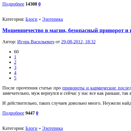
Подробнее
14308
0
Категория:
Блоги
»
Эзотерика
Мошенничество в магии, безопасный приворот и
Автор:
Игорь Васильевич
от
29-08-2012, 18:32
60
1
2
3
4
5
После прочтения статьи про
привороты и кармические после
замечательно, муж вернулся и сейчас у нас все как раньше, так
И действительно, таких случаев довольно много. Неужели най
Подробнее
9447
0
Категория:
Блоги
»
Эзотерика