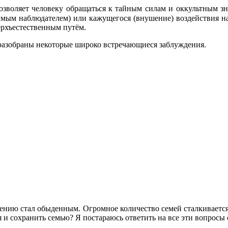
озволяет человеку обращаться к тайным силам и оккультным з
имым наблюдателем) или кажущегося (внушение) воздействия на
ерхъестественным путём.
е разобраны некоторые широко встречающиеся заблуждения.
ению стал обыденным. Огромное количество семей сталкивается с
 и сохранить семью? Я постараюсь ответить на все эти вопросы 