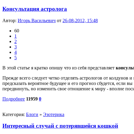
Консультация астролога
Автор:
Игорь Васильевич
от
26-08-2012, 15:48
60
1
2
3
4
5
В этой статье я кратко опишу что из себя представляет
консуль
Прежде всего следует четко отделять астрологов от колдунов и
предсказать вероятное будущее и его прогноз сбудется, если вы
передвинуть, но изменить свое отношение к миру - вполне поси
Подробнее
11959
0
Категория:
Блоги
»
Эзотерика
Интересный случай с потерявшейся кошкой