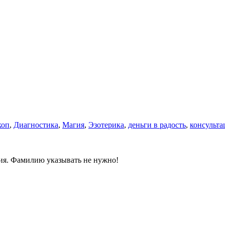
коп
,
Диагностика
,
Магия
,
Эзотерика
,
деньги в радость
,
консульта
ния. Фамилию указывать не нужно!