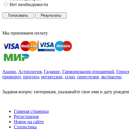
Нет необходимости
Голосовать
Результаты
Мы принимаем оплату
Акции
,
Астрология
,
Гадание
,
Гармонизация отношений
,
Горос
приворот
,
прогноз
,
регрессинг
,
сглаз
,
синестезия
,
экстрасенс
Задавая вопрос эзотерикам, указывайте свое имя и дату рожде
Главная страница
Регистрация
Новое на сайте
Статистика