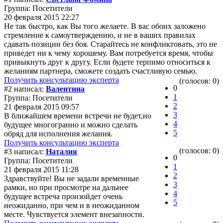
Группа: Посетители
20 февраля 2015 22:27
Не так быстро, как Вы того желаете. В вас обоих заложено
стремление к самоутверждению, и не в ваших правилах
сдавать позиции без боя. Старайтесь не конфликтовать, это не
приведет ни к чему хорошему. Вам потребуется время, чтобы
привыкнуть друг к другу. Если будете терпимо относиться к
желаниям партнера, сможете создать счастливую семью.
Получить консультацию эксперта
(голосов: 0)
0
#2 написал:
Валентина
1
Группа: Посетители
2
21 февраля 2015 09:57
3
В ближайшем времени встречи не будет,но
4
будущее многогранно и можно сделать
5
обряд для исполнения желания.
Получить консультацию эксперта
(голосов: 0)
#3 написал:
Наталия
0
Группа: Посетители
1
21 февраля 2015 11:28
2
Здравствуйте! Вы не задали временные
3
рамки, но при просмотре на дальнее
4
будущее встреча произойдет очень
5
неожиданно, при чем и в неожиданном
месте. Чувствуется элемент внезапности.