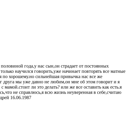
 половиной года,у нас сын,он страдает от постоянных
 только научился говорить,уже начинает повторять все матные
ся по хорошему.но сильнейшая привычка нас все же
уг друга мы уже давно не любим,он мне об этом говорит и я
с мамой.стоит ли это делать? или же все оставить как есть.я
сь,что не справлюсь,я всю жизнь неуверенная в себе,считаю
дрей 16.06.1987