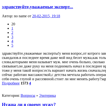
здравствуйте,уважаемые эксперт...
Автор:
no name
от
20-02-2015, 19:18
20
1
2
3
4
5
здравствуйте,уважаемые эксперты!у меня вопрос,от котрого зав
скандалов.в последнее время даже мой вид бесит мужа,как тол
слова,которыми меня называет муж. мне очень больно, сколько
связывает,он даже руку на меня поднимать начал в последнее вр
тоже.у меня такой вопрос:есть вариант начать жизнь сначала,пер
сейчас работаю массажисткой,с детства мечтала работать опер
себя очень глупой и рассеянной.стоит ли мне менять работу?за
Подробнее
1573
4
Категория:
Вопросы
»
Эзотерика
Нужна ли я своему мужу?