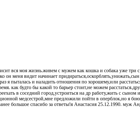
исит вся моя жизнь.живем с мужем как кошка и собака уже три с
ько он меня видит начинает придираться,оскорблять,унижать,сын
 раз я пыталась и наладить отношения по хорошему,или расстать
емя. как будто бы какой то барьер стоит,не можем расстаться.др
еехать в соседний город,устроиться на др работу,жить с сыном и 
ационной медсестрой,мне предложили пойти в оперблок,но я бою
ранее большое спасибо за ответы!я Анастасия 25.12.1990. муж Ан