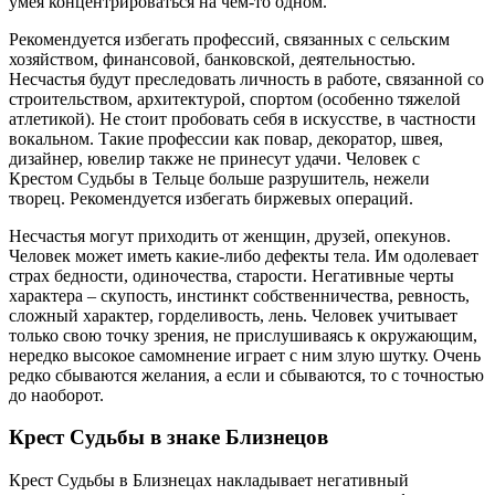
умея концентрироваться на чем-то одном.
Рекомендуется избегать профессий, связанных с сельским
хозяйством, финансовой, банковской, деятельностью.
Несчастья будут преследовать личность в работе, связанной со
строительством, архитектурой, спортом (особенно тяжелой
атлетикой). Не стоит пробовать себя в искусстве, в частности
вокальном. Такие профессии как повар, декоратор, швея,
дизайнер, ювелир также не принесут удачи. Человек с
Крестом Судьбы в Тельце больше разрушитель, нежели
творец. Рекомендуется избегать биржевых операций.
Несчастья могут приходить от женщин, друзей, опекунов.
Человек может иметь какие-либо дефекты тела. Им одолевает
страх бедности, одиночества, старости. Негативные черты
характера – скупость, инстинкт собственничества, ревность,
сложный характер, горделивость, лень. Человек учитывает
только свою точку зрения, не прислушиваясь к окружающим,
нередко высокое самомнение играет с ним злую шутку. Очень
редко сбываются желания, а если и сбываются, то с точностью
до наоборот.
Крест Судьбы в знаке Близнецов
Крест Судьбы в Близнецах накладывает негативный