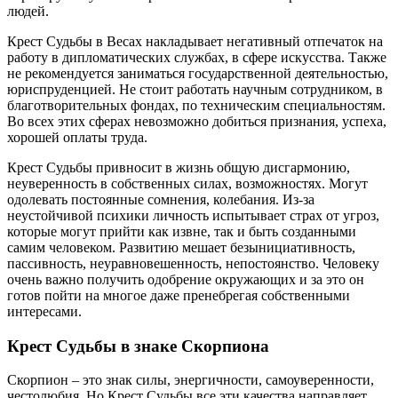
людей.
Крест Судьбы в Весах накладывает негативный отпечаток на
работу в дипломатических службах, в сфере искусства. Также
не рекомендуется заниматься государственной деятельностью,
юриспруденцией. Не стоит работать научным сотрудником, в
благотворительных фондах, по техническим специальностям.
Во всех этих сферах невозможно добиться признания, успеха,
хорошей оплаты труда.
Крест Судьбы привносит в жизнь общую дисгармонию,
неуверенность в собственных силах, возможностях. Могут
одолевать постоянные сомнения, колебания. Из-за
неустойчивой психики личность испытывает страх от угроз,
которые могут прийти как извне, так и быть созданными
самим человеком. Развитию мешает безынициативность,
пассивность, неуравновешенность, непостоянство. Человеку
очень важно получить одобрение окружающих и за это он
готов пойти на многое даже пренебрегая собственными
интересами.
Крест Судьбы в знаке Скорпиона
Скорпион – это знак силы, энергичности, самоуверенности,
честолюбия. Но Крест Судьбы все эти качества направляет