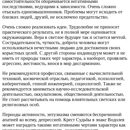
самостоятельности оборачивается негативными
последствиями, ведущими к зависимости. Очень сложно
отыскать единомышленников. Проблемы могут исходить от
близких людей, друзей, не исключено предательство.
Очень сложно реализовать идеи. Трудолюбие не приносит
практического результата, не в полной мере оценивается
окружающими. Вера в светлое будущее так и остается мечтой.
Сострадательность, чуткость, доброта человека могут
использоваться нечестными людьми для достижения своих
корыстных целей. С другой стороны индивидуум может и не
иметь от природы таких черт характера, а наоборот, проявлять
агрессию, жестокость, внося в мир дисгармонию.
Не рекомендуются профессии, связанные с вычислительной
техникой, космической отраслью, педагогикой, психологией,
кибернетикой, генной инженерией, социологией. Также не
рекомендуется заниматься научно-исследовательской
деятельностью, оккультизмом, общественной деятельностью.
Не стоит рассчитывать на помощь влиятельных светских или
религиозных особ.
Периоды активности, энтузиазма сменяются беспричинной
апатией ко всему, депрессией. Крест Судьбы в знаке Водолея
может наградить такими негативными чертами характера как