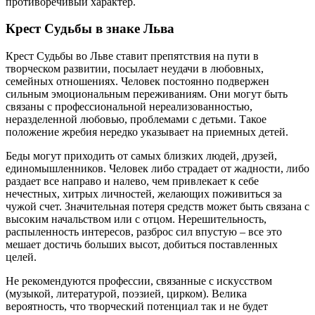
противоречивый характер.
Крест Судьбы в знаке Льва
Крест Судьбы во Льве ставит препятствия на пути в
творческом развитии, посылает неудачи в любовных,
семейных отношениях. Человек постоянно подвержен
сильным эмоциональным переживаниям. Они могут быть
связаны с профессиональной нереализованностью,
неразделенной любовью, проблемами с детьми. Такое
положение жребия нередко указывает на приемных детей.
Беды могут приходить от самых близких людей, друзей,
единомышленников. Человек либо страдает от жадности, либо
раздает все направо и налево, чем привлекает к себе
нечестных, хитрых личностей, желающих поживиться за
чужой счет. Значительная потеря средств может быть связана с
высоким начальством или с отцом. Нерешительность,
распыленность интересов, разброс сил впустую – все это
мешает достичь больших высот, добиться поставленных
целей.
Не рекомендуются профессии, связанные с искусством
(музыкой, литературой, поэзией, цирком). Велика
вероятность, что творческий потенциал так и не будет