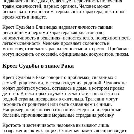
поджидать в поездках, существует вероятность получения
травм конечностей, парных органов. Человек может
испытывать трудности материального характера, некоторое
время жить в нищете.
Крест Судьбы в Близнецах наделяет личность такими
негативными чертами характера как хвастовство,
опрометчивость в решениях, непостоянство, поверхностность,
легкомысленность. Человек проявляет склонность к
мотовству, отличается распыленностью интересов. Проблемы
могут исходить от соседей, официальных документов, писем.
Крест Судьбы в знаке Рака
Крест Судьбы в Раке говорит о проблемах, связанных с
семьей, родителями, местом рождения, родиной. Человек не
может добиться успеха, оставаясь в доме, в котором провел
детство. В некоторых случаях несчастья изгоняют его из
родной страны, превращая в скитальца. Трагедии могут
исходить от родителей или быть связанными с ними.
Например, не исключена их ранняя смерть или серьезные
болезни, причиняющие моральные страдания ребенку.
Кротость и застенчивость человека вызывают лишь
раздражение окружающих. Отличная память воспроизводит