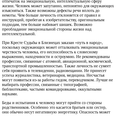
отпечаток на эмоциональную, интеллектуальную сферу
жизни. Человек может запутанно, непонятно для окружающих
изъясняться. Также возможны дефекты речи вплоть до
немоты. Чем больше личность отклоняется от правил и
инструкций, прибегая к изобретательству, оригинальным
подходам, тем больше набивает шишек. Возможно
преобладание эмоциональной стороны жизни над
интеллектуальной.
При Кресте Судьбы в Близнецах заказан «путь в народ»,
поскольку окружающих может отталкивать эмоциональная
черствость человека, его неспособность к словесному
выражению, находчивости и остроумию. Не рекомендованы
профессии, связанные с атомной, авиационной, космической,
транспортной промышленностью. Также личность не сумеет
себя проявить в телевидении, радиовещании. Не принесет
успеха журналистика, ветеринария, медицина. Несчастья
могут появиться из-за работы гидом, переводчиком. Лучше не
выбирать профессии, связанные с типографией,
библиотеками, частыми командировками, оккультными
науками.
Беды и испытания к человеку могут прийти со стороны
родственников. Особенно это касается братьев или сестер,
они обычно несут негативную энергетику. Опасность может