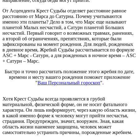
направление, откуда беды могут прийти.
От Асцендента Крест Судьбы отделяет расстояние равное
расстоянию от Марса до Сатурна. Почему учитываются
именно эти планеты? Дело в том, что Марс еще называют
планетой Малых несчастий, а Сатурн планетой Больших
несчастий. Первый говорит о возможных травмах, ранениях,
а второй об ограничениях, препятствиях, которые были
зафиксированы на момент рождения. Для людей, рожденных
в дневное время, Жребий Судьбы рассчитывается по формуле
ASC + Марс - Сатурн, а для рожденных в ночное время – ASC
+ Сатурн – Марс.
Быстро и точно рассчитать положение этого жребия по дате,
времени и месту вашего рождения поможет приложение
"
Ваш Персональный гороскоп
".
Хотя Крест Судьбы всегда проявляется в грубой
материальной, физической форме, он не носит фатального
характера. Он лишь информирует, через какую область жизни,
в какой именно форме к человеку могут прийти несчастья,
страдания. Предупрежден, значит, вооружен. Зная, какая
область жизни наименее защищена, человек может
самостоятельно устранить причины, порожденные жребием.