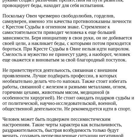
провоцирует беды, находит для себя испытания.
Поскольку Овен чрезмерно свободолюбив, горделив,
самоуверен, именно эти качества противопоказаны личности
с Крестом Судьбы в огненном знаке. Стремление к
самостоятельности приводит человека к еще большей
зависимости. Беря инициативу в свои руки, он не добивается
своей цели, а накликает беды, с которыми потом приходится
бороться. При Кресте Судьбы в Овне нельзя идти напролом.
Смелость и мужество не принесут удачу, а наоборот, человек
еще окажется и виноватым за свой благородный поступок.
Не приветствуется деятельность, связанная с внешним
проявлением. Лучше подбирать профессии, в которых
необязательно делать что-то напоказ. Также стоит избегать
работы, связанной с железом и разными металлами, огнем,
горячими цехами, животным мясом, медициной (в
особенности хирургией). Не стоит ожидать подарков судьбы и
от политической, научно-исследовательской, военной,
общественной деятельности. Не рекомендуется идти в спорт.
Человек может быть подвержен пессимистическим
настроениям. Такие черты характера как вспыльчивость,
раздражительность, быстрая возбудимость только будут
мешать, создавать непредвиденные ситуации негативной