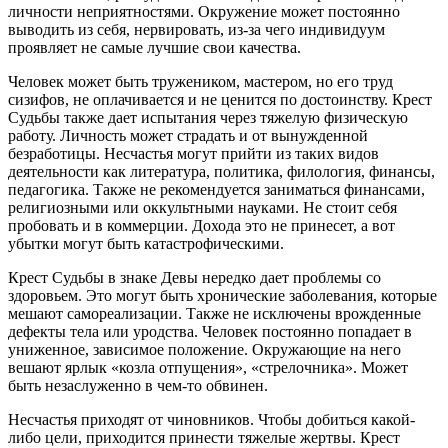
личности неприятностями. Окружение может постоянно
выводить из себя, нервировать, из-за чего индивидуум
проявляет не самые лучшие свои качества.
Человек может быть тружеником, мастером, но его труд
сизифов, не оплачивается и не ценится по достоинству. Крест
Судьбы также дает испытания через тяжелую физическую
работу. Личность может страдать и от вынужденной
безработицы. Несчастья могут прийти из таких видов
деятельности как литература, политика, филология, финансы,
педагогика. Также не рекомендуется заниматься финансами,
религиозными или оккультными науками. Не стоит себя
пробовать и в коммерции. Дохода это не принесет, а вот
убытки могут быть катастрофическими.
Крест Судьбы в знаке Девы нередко дает проблемы со
здоровьем. Это могут быть хронические заболевания, которые
мешают самореализации. Также не исключены врожденные
дефекты тела или уродства. Человек постоянно попадает в
униженное, зависимое положение. Окружающие на него
вешают ярлык «козла отпущения», «стрелочника». Может
быть незаслуженно в чем-то обвинен.
Несчастья приходят от чиновников. Чтобы добиться какой-
либо цели, приходится принести тяжелые жертвы. Крест