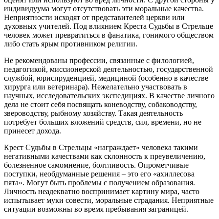
индивидуума могут отсутствовать эти моральные качества.
Неприятности исходят от представителей церкви или
духовных учителей. Под влиянием Креста Судьбы в Стрельце
человек может превратиться в фанатика, гонимого обществом
либо стать ярым противником религии.
Не рекомендованы профессии, связанные с филологией,
педагогикой, миссионерской деятельностью, государственной
службой, юриспруденцией, медициной (особенно в качестве
хирурга или ветеринара). Нежелательно участвовать в
научных, исследовательских экспедициях. В качестве личного
дела не стоит себя посвящать коневодству, собаководству,
звероводству, рыбному хозяйству. Такая деятельность
потребует больших вложений средств, сил, времени, но не
принесет дохода.
Крест Судьбы в Стрельцы «награждает» человека такими
негативными качествами как склонность к преувеличению,
болезненное самомнение, болтливость. Опрометчивые
поступки, необдуманные решения – это его «ахиллесова
пята». Могут быть проблемы с получением образования.
Личность неадекватно воспринимает картину мира, часто
испытывает муки совести, моральные страдания. Неприятные
ситуации возможны во время пребывания заграницей.