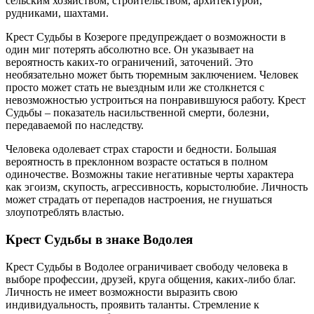
сельским хозяйством, строительством, архитектурой,
рудниками, шахтами.
Крест Судьбы в Козероге предупреждает о возможности в
один миг потерять абсолютно все. Он указывает на
вероятность каких-то ограничений, заточений. Это
необязательно может быть тюремным заключением. Человек
просто может стать не выездным или же столкнется с
невозможностью устроиться на понравившуюся работу. Крест
Судьбы – показатель насильственной смерти, болезни,
передаваемой по наследству.
Человека одолевает страх старости и бедности. Большая
вероятность в преклонном возрасте остаться в полном
одиночестве. Возможны такие негативные черты характера
как эгоизм, скупость, агрессивность, корыстолюбие. Личность
может страдать от перепадов настроения, не гнушаться
злоупотреблять властью.
Крест Судьбы в знаке Водолея
Крест Судьбы в Водолее ограничивает свободу человека в
выборе профессии, друзей, круга общения, каких-либо благ.
Личность не имеет возможности выразить свою
индивидуальность, проявить таланты. Стремление к