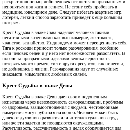
раскрыт полностью, либо человек останется непризнанным и
непонятым при жизни гением. Не стоит себя пробовать в
медицине, ювелирном деле. Следует избегать азартных игр,
лотерей, легкий способ заработать приведет к еще большим
потерям.
Крест Судьбы в знаке Льва наделяет человека такими
негативными качествами как высокомерие, жестокость,
чванство, зазнайство. Индивидуум может переоценивать себя.
Тяга к роскоши приносит только разочарования, особенно
если человек беден и у него нет возможностей разбогатеть. В
погоне за призрачными идеалами велика вероятность
потерять много времен, сил и других ресурсов, так ничего и,
не добившись в жизни. Разочарования идут от случайных
знакомств, мимолетных любовных связей.
Крест Судьбы в знаке Девы
Крест Судьбы в знаке Девы дает своим подопечным
испытания через невозможность самореализации, проблемы
со здоровьем, взаимоотношения с людьми. Честолюбивые
намерения могут рубиться на корню. Человек может быть
далек от духовного развития или интеллектуального труда
или же эти задатки не поощряются окружающими.
Расчетливость, рассудительность в делах оборачивается для