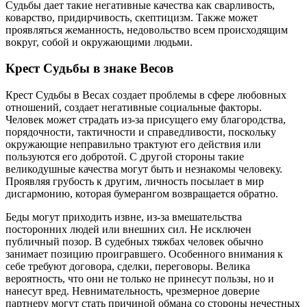
Судьбы дает такие негативные качества как сварливость,
коварство, придирчивость, скептицизм. Также может
проявляться жеманность, недовольство всем происходящим
вокруг, собой и окружающими людьми.
Крест Судьбы в знаке Весов
Крест Судьбы в Весах создает проблемы в сфере любовных
отношений, создает негативные социальные факторы.
Человек может страдать из-за присущего ему благородства,
порядочности, тактичности и справедливости, поскольку
окружающие неправильно трактуют его действия или
пользуются его добротой. С другой стороны такие
великодушные качества могут быть и незнакомы человеку.
Проявляя грубость к другим, личность посылает в мир
дисгармонию, которая бумерангом возвращается обратно.
Беды могут приходить извне, из-за вмешательства
посторонних людей или внешних сил. Не исключен
публичный позор. В судебных тяжбах человек обычно
занимает позицию проигравшего. Особенного внимания к
себе требуют договора, сделки, переговоры. Велика
вероятность, что они не только не принесут пользы, но и
нанесут вред. Невнимательность, чрезмерное доверие
партнеру могут стать причиной обмана со стороны нечестных