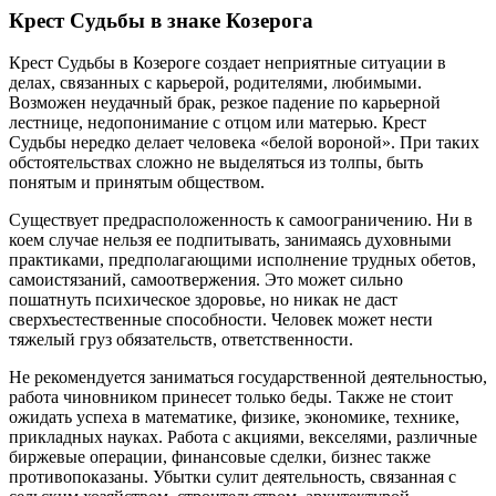
Крест Судьбы в знаке Козерога
Крест Судьбы в Козероге создает неприятные ситуации в
делах, связанных с карьерой, родителями, любимыми.
Возможен неудачный брак, резкое падение по карьерной
лестнице, недопонимание с отцом или матерью. Крест
Судьбы нередко делает человека «белой вороной». При таких
обстоятельствах сложно не выделяться из толпы, быть
понятым и принятым обществом.
Существует предрасположенность к самоограничению. Ни в
коем случае нельзя ее подпитывать, занимаясь духовными
практиками, предполагающими исполнение трудных обетов,
самоистязаний, самоотвержения. Это может сильно
пошатнуть психическое здоровье, но никак не даст
сверхъестественные способности. Человек может нести
тяжелый груз обязательств, ответственности.
Не рекомендуется заниматься государственной деятельностью,
работа чиновником принесет только беды. Также не стоит
ожидать успеха в математике, физике, экономике, технике,
прикладных науках. Работа с акциями, векселями, различные
биржевые операции, финансовые сделки, бизнес также
противопоказаны. Убытки сулит деятельность, связанная с