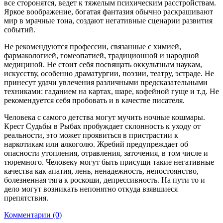
все сторонятся, ведет к тяжелым психическим расстройствам.
Яркое воображение, богатая фантазия обычно раскрашивают
мир в мрачные тона, создают негативные сценарии развития
событий.
Не рекомендуются профессии, связанные с химией,
фармакологией, гомеопатией, традиционной и народной
медициной. Не стоит себя посвящать оккультным наукам,
искусству, особенно драматургии, поэзии, театру, эстраде. Не
принесут удачи увлечения различными предсказательными
техниками: гаданием на картах, шаре, кофейной гуще и т.д. Не
рекомендуется себя пробовать и в качестве писателя.
Человека с самого детства могут мучить ночные кошмары.
Крест Судьбы в Рыбах пробуждает склонность к уходу от
реальности, это может проявиться в пристрастии к
наркотикам или алкоголю. Жребий предупреждает об
опасности утопления, отравления, заточения, в том числе и
тюремного. Человеку могут быть присущи такие негативные
качества как апатия, лень, ненадежность, непостоянство,
болезненная тяга к роскоши, депрессивность. На пути то и
дело могут возникать непонятно откуда взявшиеся
препятствия.
Комментарии (0)