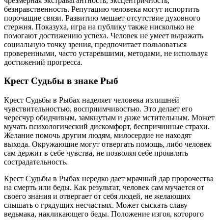
чрезмерная экстравагантность, эксцентричность,
безнравственность. Репутацию человека могут испортить
порочащие связи. Развитию мешает отсутствие духовного
стержня. Показуха, игра на публику также нисколько не
помогают достижению успеха. Человек не умеет выражать
социальную точку зрения, предпочитает пользоваться
проверенными, часто устаревшими, методами, не используя
достижений прогресса.
Крест Судьбы в знаке Рыб
Крест Судьбы в Рыбах наделяет человека излишней
чувствительностью, восприимчивостью. Это делает его
чересчур обидчивым, замкнутым и даже мстительным. Может
мучать психологический дискомфорт, беспричинные страхи.
Желание помочь другим людям, милосердие не находят
выхода. Окружающие могут отвергать помощь, либо человек
сам держит в себе чувства, не позволяя себе проявлять
сострадательность.
Крест Судьбы в Рыбах нередко дает мрачный дар пророчества
на смерть или беды. Как результат, человек сам мучается от
своего знания и отвергает от себя людей, не желающих
слышать о грядущих несчастьях. Может сыскать славу
ведьмака, накликающего беды. Положение изгоя, которого