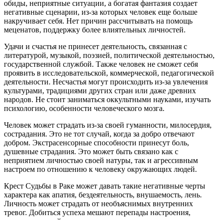
обиды, неприятные ситуации, а богатая фантазия создает
негативные сценарии, из-за которых человек еще больше
накручивает себя. Нет причин рассчитывать на помощь
меценатов, поддержку более влиятельных личностей.
Удачи и счастья не принесет деятельность, связанная с
литературой, музыкой, поэзией, политической деятельностью,
государственной службой. Также человек не сможет себя
проявить в исследовательской, коммерческой, педагогической
деятельности. Несчастья могут происходить из-за увлечения
культурами, традициями других стран или даже древних
народов. Не стоит заниматься оккультными науками, изучать
психологию, особенности человеческого мозга.
Человек может страдать из-за своей гуманности, милосердия,
сострадания. Это не тот случай, когда за добро отвечают
добром. Экстрасенсорные способности принесут боль,
душевные страдания. Это может быть связано как с
неприятием личностью своей натуры, так и агрессивным
настроем по отношению к человеку окружающих людей.
Крест Судьбы в Раке может давать такие негативные черты
характера как апатия, бездеятельность, внушаемость, лень.
Личность может страдать от необъяснимых внутренних
тревог. Добиться успеха мешают перепады настроения,