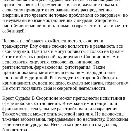
против человека. Стремление к власти, желание показать
свою силу приводит к неправильному распределению
энергии, а это чревато не только проблемами со здоровьем, но
и неудачами во взаимоотношениях с людьми. Упорством,
настойчивостью личность только раздражает и отталкивает от
себя людей.
Человек не обладает хозяйственностью, склонен к
транжирству. Ему очень сложно воплотить в реальность все
свои задумки. Идеи так и могут оставаться только на бумаге.
Стоит избегать профессий, курируемых Скорпионом. Это
венерология, хирургия, сексология, гипнология,
рентгенология, фармакология, фитотерапия. Также
противопоказано занятие целительством, народной или
восточной медициной. Рекомендуется стороной обходить
криминалистику, военное дело, оккультные науки, педагогику.
Не стоит посвящать себя и секретной деятельности.
Крест Судьбы В Скорпионе может преподнести испытания в
сфере любовных отношений. Возможна импотенция или
фригидность, сексуальные расстройства или извращения.
Также человек может стать жертвой насилия. Не исключены
тяжелые заболевания, передаваемые по наследству. Возможны
генетические уродства. Несчастья приходят из-за долгов,
банкротства.