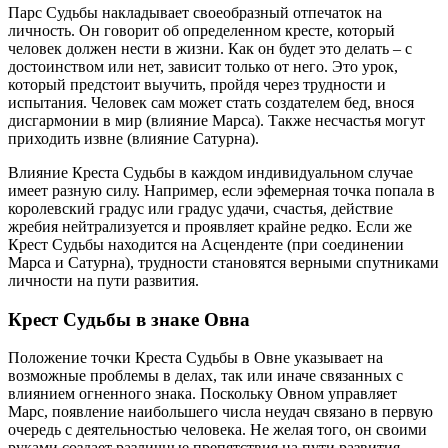
Парс Судьбы накладывает своеобразный отпечаток на
личность. Он говорит об определенном кресте, который
человек должен нести в жизни. Как он будет это делать – с
достоинством или нет, зависит только от него. Это урок,
который предстоит выучить, пройдя через трудности и
испытания. Человек сам может стать создателем бед, внося
дисгармонии в мир (влияние Марса). Также несчастья могут
приходить извне (влияние Сатурна).
Влияние Креста Судьбы в каждом индивидуальном случае
имеет разную силу. Например, если эфемерная точка попала в
королевский градус или градус удачи, счастья, действие
жребия нейтрализуется и проявляет крайне редко. Если же
Крест Судьбы находится на Асценденте (при соединении
Марса и Сатурна), трудности становятся верными спутниками
личности на пути развития.
Крест Судьбы в знаке Овна
Положение точки Креста Судьбы в Овне указывает на
возможные проблемы в делах, так или иначе связанных с
влиянием огненного знака. Поскольку Овном управляет
Марс, появление наибольшего числа неудач связано в первую
очередь с деятельностью человека. Не желая того, он своими
руками создает различные препятствия на пути развития,