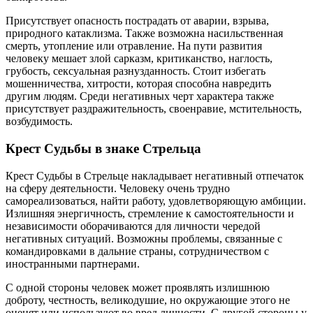
Присутствует опасность пострадать от аварии, взрыва,
природного катаклизма. Также возможна насильственная
смерть, утопление или отравление. На пути развития
человеку мешает злой сарказм, критиканство, наглость,
грубость, сексуальная разнузданность. Стоит избегать
мошенничества, хитрости, которая способна навредить
другим людям. Среди негативных черт характера также
присутствует раздражительность, своенравие, мстительность,
возбудимость.
Крест Судьбы в знаке Стрельца
Крест Судьбы в Стрельце накладывает негативный отпечаток
на сферу деятельности. Человеку очень трудно
самореализоваться, найти работу, удовлетворяющую амбиции.
Излишняя энергичность, стремление к самостоятельности и
независимости оборачиваются для личности чередой
негативных ситуаций. Возможны проблемы, связанные с
командировками в дальние страны, сотрудничеством с
иностранными партнерами.
С одной стороны человек может проявлять излишнюю
доброту, честность, великодушие, но окружающие этого не
оценят или используют во вред личности. С другой стороны у