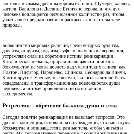
восходит к самым древним корням истории. Шумеры, халдеи,
жители Вавилона и Древние Египтяне веровали, что дух
человека воплощается бесчисленное количество раз, чтобы
узнать свое предназначение и раскрыться в плотном теле
природы.
Большинство мировых религий, среди которых буддизм,
даосизм, индуизм, иудаизм, суфизм, шаманские верования,
устремляли силы на обретение истины реинкарнации.
Католическая церковь, приравнивающая эти поиски к
богохульству, не могла довлеть над умами таких гениев, как
Платон, Пифагор, Парацельс, Спиноза, Леонардо да Винчи,
Кант и другие. Ученые, мыслители, философы хотели быть
осведомлены о трансформационных возможностях души
человека, а потому проводили опыты и ставили
эксперименты.
Регрессинг - обретение баланса души и тела
Сегодня понятие реинкарнация не вызывает вопросов. Это
древняя концепция, основанная на убеждении, что наша душа
бессмертна и возвращается в разные тела, чтобы учиться и
расти. Мы бессознательно переносим с собой воспоминания,