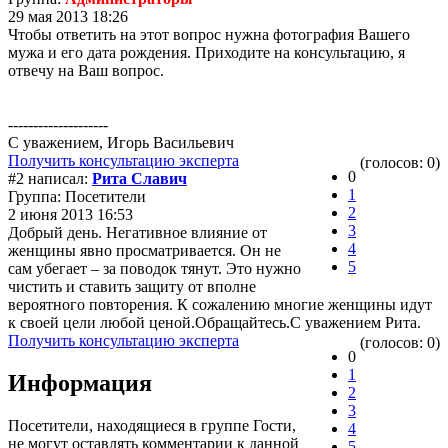
29 мая 2013 18:26
Чтобы ответить на этот вопрос нужна фотография Вашего
мужа и его дата рождения. Приходите на консультацию, я
отвечу на Ваш вопрос.
--------------------
С уважением, Игорь Васильевич
Получить консультацию эксперта
(голосов: 0)
0
#2 написал:
Рита Славич
1
Группа: Посетители
2
2 июня 2013 16:53
3
Добрый день. Негативное влияние от
4
женщины явно просматривается. Он не
5
сам убегает – за поводок тянут. Это нужно
чистить и ставить защиту от вполне
вероятного повторения. К сожалению многие женщины идут
к своей цели любой ценой.Обращайтесь.С уважением Рита.
Получить консультацию эксперта
(голосов: 0)
0
1
Информация
2
3
Посетители, находящиеся в группе
Гости
,
4
не могут оставлять комментарии к данной
5