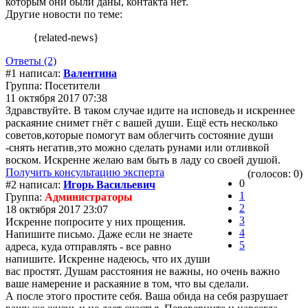
которым они были даны, контакта нет.
Другие новости по теме:
{related-news}
Ответы (2)
#1 написал:
Валентина
Группа: Посетители
11 октября 2017 07:38
Здравствуйте. В таком случае идите на исповедь и искреннее
раскаяние снимет гнёт с вашей души. Ещё есть несколько
советов,которые помогут вам облегчить состояние души
-снять негатив,это можно сделать рунами или отливкой
воском. Искренне желаю вам быть в ладу со своей душой.
Получить консультацию эксперта
(голосов: 0)
0
#2 написал:
Игорь Васильевич
1
Группа:
Администраторы
2
18 октября 2017 23:07
3
Искренне попросите у них прощения.
4
Напишите письмо. Даже если не знаете
5
адреса, куда отправлять - все равно
напишите. Искренне надеюсь, что их души
вас простят. Душам расстояния не важны, но очень важно
ваше намерение и раскаяние в том, что вы сделали.
А после этого простите себя. Ваша обида на себя разрушает