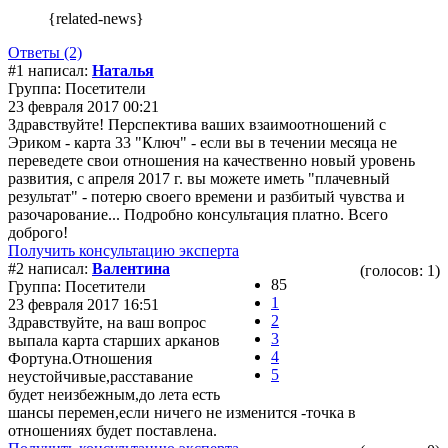
{related-news}
Ответы (2)
#1 написал:
Наталья
Группа: Посетители
23 февраля 2017 00:21
Здравствуйте! Перспектива ваших взаимоотношений с
Эриком - карта 33 "Ключ" - если вы в течении месяца не
переведете свои отношения на качественно новый уровень
развития, с апреля 2017 г. вы можете иметь "плачевный
результат" - потерю своего времени и разбитый чувства и
разочарование... Подробно консультация платно. Всего
доброго!
Получить консультацию эксперта
#2 написал:
Валентина
(голосов: 1)
85
Группа: Посетители
1
23 февраля 2017 16:51
2
Здравствуйте, на ваш вопрос
3
выпала карта старших арканов
4
Фортуна.Отношения
5
неустойчивые,расставание
будет неизбежным,до лета есть
шансы перемен,если ничего не изменится -точка в
отношениях будет поставлена.