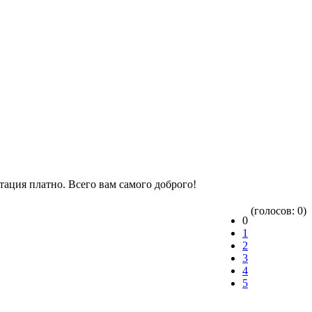
ьтация платно. Всего вам самого доброго!
(голосов: 0)
0
1
2
3
4
5