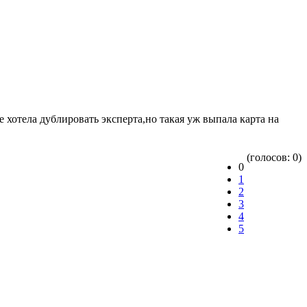
е хотела дублировать эксперта,но такая уж выпала карта на
(голосов: 0)
0
1
2
3
4
5