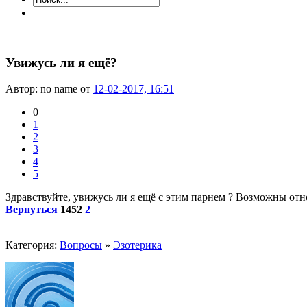
Увижусь ли я ещё?
Автор: no name от
12-02-2017, 16:51
0
1
2
3
4
5
Здравствуйте, увижусь ли я ещё с этим парнем ? Возможны отно
Вернуться
1452
2
Категория:
Вопросы
»
Эзотерика