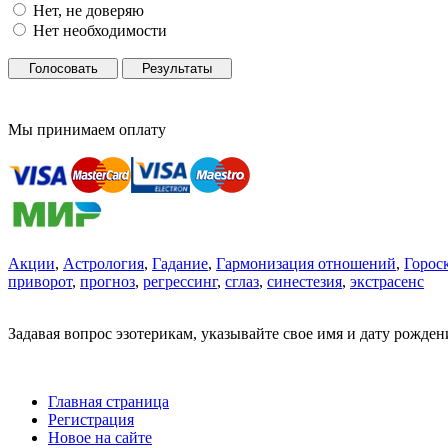
Нет, не доверяю
Нет необходимости
Голосовать
Результаты
Мы принимаем оплату
Акции
,
Астрология
,
Гадание
,
Гармонизация отношений
,
Горос
приворот
,
прогноз
,
регрессинг
,
сглаз
,
синестезия
,
экстрасенс
Задавая вопрос эзотерикам, указывайте свое имя и дату рожде
Главная страница
Регистрация
Новое на сайте