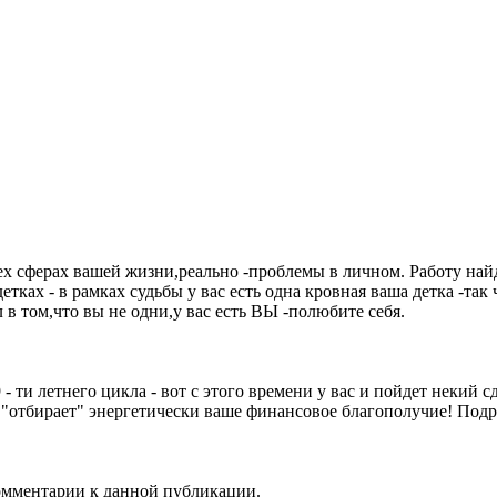
всех сферах вашей жизни,реально -проблемы в личном. Работу на
детках - в рамках судьбы у вас есть одна кровная ваша детка -так
л в том,что вы не одни,у вас есть ВЫ -полюбите себя.
9 - ти летнего цикла - вот с этого времени у вас и пойдет некий
и "отбирает" энергетически ваше финансовое благополучие! Подр
комментарии к данной публикации.