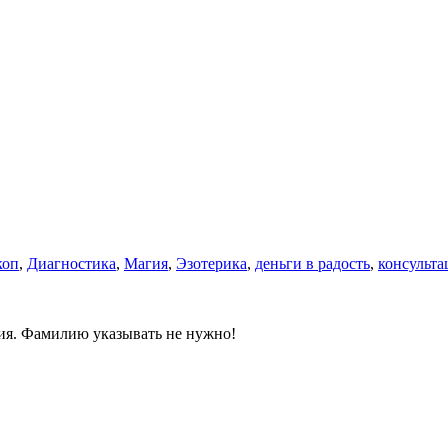
коп
,
Диагностика
,
Магия
,
Эзотерика
,
деньги в радость
,
консульта
ния. Фамилию указывать не нужно!