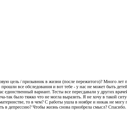
овую цель / призывник в жизни (после пережитого)? Много лет п
о прошли все обследования и вот тебе - у нас не может быть дет
с единственный вариант. Тесты все пересдавали у других врачей
а-так было тяжко что не могла выразить. Я не хочу в такой ситу
 материнстве, то в чем? С работы ушла в ноябре и никак не могу
сть в депрессию? Чтобы жизнь снова приобрела смысл? Спасибо.