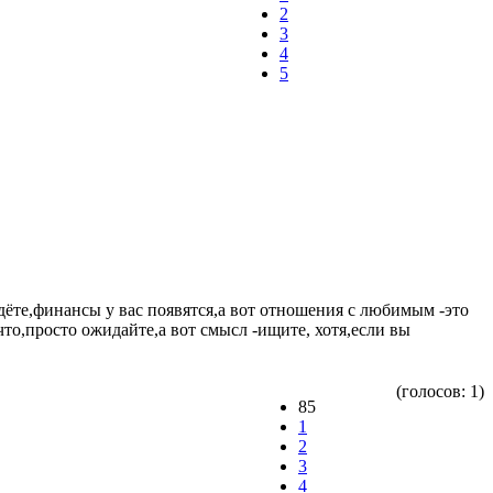
2
3
4
5
йдёте,финансы у вас появятся,а вот отношения с любимым -это
 что,просто ожидайте,а вот смысл -ищите, хотя,если вы
(голосов: 1)
85
1
2
3
4