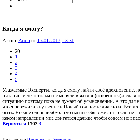
Когда я смогу?
Автор:
Анна
от
15-01-2017, 18:31
20
1
2
3
4
5
Уважаемые Эксперты, когда я смогу найти своё вдохновение, н
питание, и чего только не меняли в жизни (особенно я)-недавн
ситуацию поэтому пока не думает об усыновлении. А это для на
что я пережила внутренне в Новый год после диагноза. Все молч
быть. Но мне очень необходимо найти себя в жизни - если не в
каком направлении мне двигаться дальше чтобы совсем не впа
Вернуться
1703
3
Категория:
Вопросы
»
Эзотерика