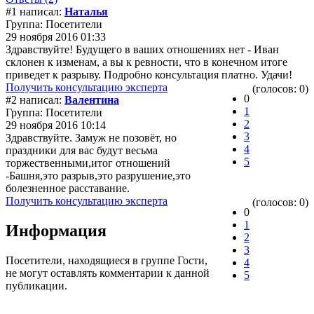
#1 написал:
Наталья
Группа: Посетители
29 ноября 2016 01:33
Здравствуйте! Будущего в ваших отношениях нет - Иван
склонен к изменам, а вы к ревности, что в конечном итоге
приведет к разрыву. Подробно консультация платно. Удачи!
Получить консультацию эксперта
(голосов: 0)
0
#2 написал:
Валентина
1
Группа: Посетители
2
29 ноября 2016 10:14
3
Здравствуйте. Замуж не позовёт, но
4
праздники для вас будут весьма
5
торжественными,итог отношений
-Башня,это разрыв,это разрушение,это
болезненное расставание.
Получить консультацию эксперта
(голосов: 0)
0
1
Информация
2
3
Посетители, находящиеся в группе
Гости
,
4
не могут оставлять комментарии к данной
5
публикации.