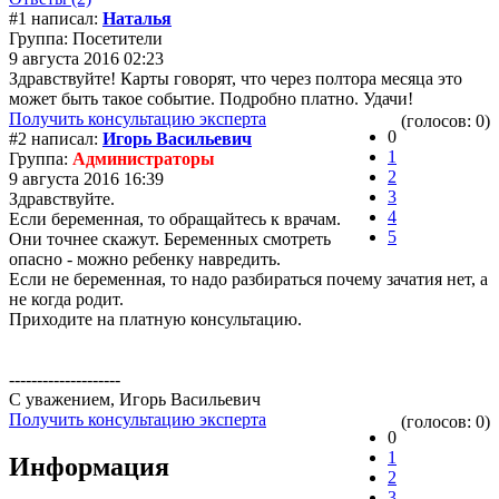
#1 написал:
Наталья
Группа: Посетители
9 августа 2016 02:23
Здравствуйте! Карты говорят, что через полтора месяца это
может быть такое событие. Подробно платно. Удачи!
Получить консультацию эксперта
(голосов: 0)
0
#2 написал:
Игорь Васильевич
1
Группа:
Администраторы
2
9 августа 2016 16:39
3
Здравствуйте.
4
Если беременная, то обращайтесь к врачам.
5
Они точнее скажут. Беременных смотреть
опасно - можно ребенку навредить.
Если не беременная, то надо разбираться почему зачатия нет, а
не когда родит.
Приходите на платную консультацию.
--------------------
С уважением, Игорь Васильевич
Получить консультацию эксперта
(голосов: 0)
0
1
Информация
2
3