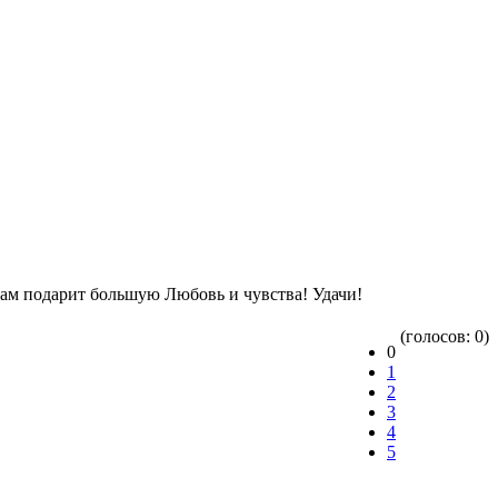
 вам подарит большую Любовь и чувства! Удачи!
(голосов: 0)
0
1
2
3
4
5