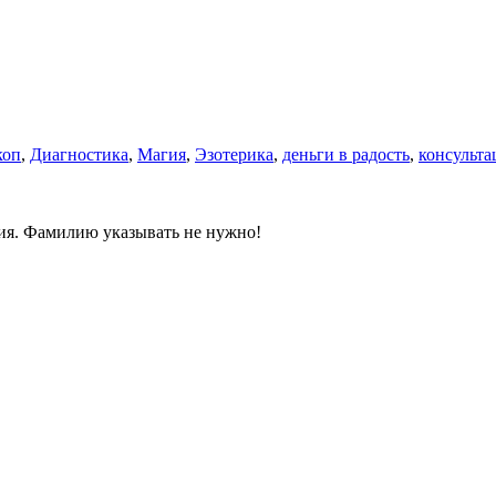
коп
,
Диагностика
,
Магия
,
Эзотерика
,
деньги в радость
,
консульта
ния. Фамилию указывать не нужно!