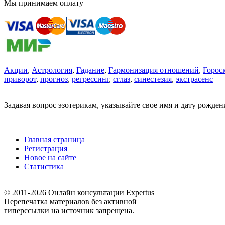
Мы принимаем оплату
Акции
,
Астрология
,
Гадание
,
Гармонизация отношений
,
Горос
приворот
,
прогноз
,
регрессинг
,
сглаз
,
синестезия
,
экстрасенс
Задавая вопрос эзотерикам, указывайте свое имя и дату рожде
Главная страница
Регистрация
Новое на сайте
Статистика
© 2011-2026 Онлайн консультации Expertus
Перепечатка материалов без активной
гиперссылки на источник запрещена.