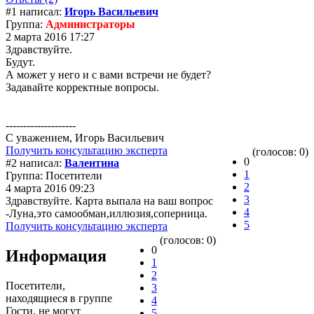
#1 написал:
Игорь Васильевич
Группа:
Администраторы
2 марта 2016 17:27
Здравствуйте.
Будут.
А может у него и с вами встречи не будет?
Задавайте корректные вопросы.
--------------------
С уважением, Игорь Васильевич
Получить консультацию эксперта
(голосов: 0)
0
#2 написал:
Валентина
1
Группа: Посетители
2
4 марта 2016 09:23
3
Здравствуйте. Карта выпала на ваш вопрос
4
-Луна,это самообман,иллюзия,соперница.
5
Получить консультацию эксперта
(голосов: 0)
0
Информация
1
2
Посетители,
3
находящиеся в группе
4
Гости
, не могут
5