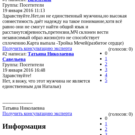
Группа: Посетители
19 января 2016 11:13
Здравствуйте.Нет,он не единственный мужчина,но высокая
совместимость даёт надежду на такое понимание,хотя всё
равно они не смогут найти общий язык и
расстанутся(ревность,претензии,МЧ склонен вести
независимый образ жизни)это не способствует
сплочению.Карта выпала -Тройка Мечей(разбитое сердце)
Получить консультацию эксперта
(голосов: 0)
0
#2 написал:
Татьяна Николаевна
1
Савельева
2
Группа: Посетители
3
19 января 2016 16:48
4
Здравствуйте!
5
Нет, я вижу, что этот мужчина не является
единственным для Натальи)
--------------------
Татьяна Николаевна
Получить консультацию эксперта
(голосов: 0)
0
1
Информация
2
3