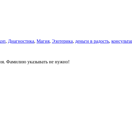
коп
,
Диагностика
,
Магия
,
Эзотерика
,
деньги в радость
,
консульта
ния. Фамилию указывать не нужно!