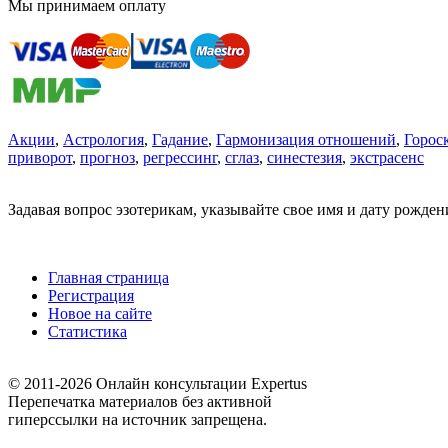
Мы принимаем оплату
Акции
,
Астрология
,
Гадание
,
Гармонизация отношений
,
Горос
приворот
,
прогноз
,
регрессинг
,
сглаз
,
синестезия
,
экстрасенс
Задавая вопрос эзотерикам, указывайте свое имя и дату рожде
Главная страница
Регистрация
Новое на сайте
Статистика
© 2011-2026 Онлайн консультации Expertus
Перепечатка материалов без активной
гиперссылки на источник запрещена.