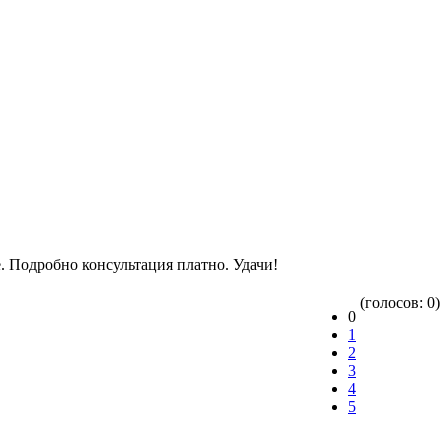
е. Подробно консультация платно. Удачи!
(голосов: 0)
0
1
2
3
4
5