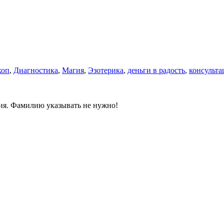
коп
,
Диагностика
,
Магия
,
Эзотерика
,
деньги в радость
,
консульта
ния. Фамилию указывать не нужно!