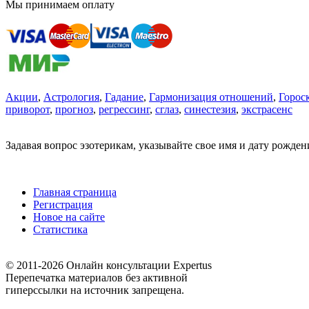
Мы принимаем оплату
Акции
,
Астрология
,
Гадание
,
Гармонизация отношений
,
Горос
приворот
,
прогноз
,
регрессинг
,
сглаз
,
синестезия
,
экстрасенс
Задавая вопрос эзотерикам, указывайте свое имя и дату рожде
Главная страница
Регистрация
Новое на сайте
Статистика
© 2011-2026 Онлайн консультации Expertus
Перепечатка материалов без активной
гиперссылки на источник запрещена.