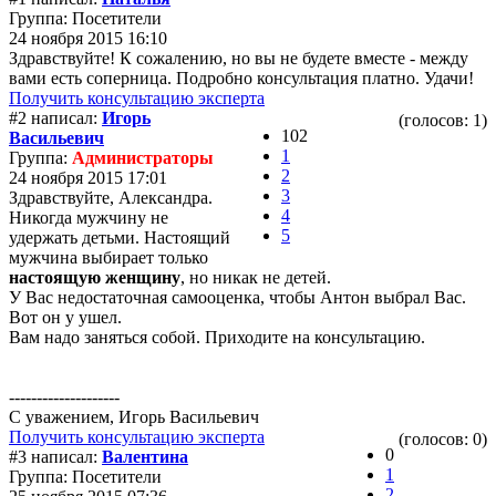
Группа: Посетители
24 ноября 2015 16:10
Здравствуйте! К сожалению, но вы не будете вместе - между
вами есть соперница. Подробно консультация платно. Удачи!
Получить консультацию эксперта
#2 написал:
Игорь
(голосов: 1)
102
Васильевич
1
Группа:
Администраторы
2
24 ноября 2015 17:01
3
Здравствуйте, Александра.
4
Никогда мужчину не
5
удержать детьми. Настоящий
мужчина выбирает только
настоящую женщину
, но никак не детей.
У Вас недостаточная самооценка, чтобы Антон выбрал Вас.
Вот он у ушел.
Вам надо заняться собой. Приходите на консультацию.
--------------------
С уважением, Игорь Васильевич
Получить консультацию эксперта
(голосов: 0)
0
#3 написал:
Валентина
1
Группа: Посетители
2