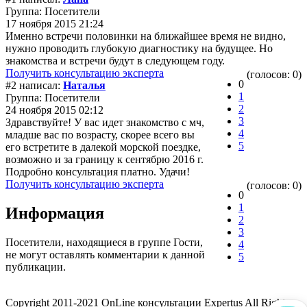
Группа: Посетители
17 ноября 2015 21:24
Именно встречи половинки на ближайшее время не видно,
нужно проводить глубокую диагностику на будущее. Но
знакомства и встречи будут в следующем году.
Получить консультацию эксперта
(голосов: 0)
0
#2 написал:
Наталья
1
Группа: Посетители
2
24 ноября 2015 02:12
3
Здравствуйте! У вас идет знакомство с мч,
4
младше вас по возрасту, скорее всего вы
5
его встретите в далекой морской поездке,
возможно и за границу к сентябрю 2016 г.
Подробно консультация платно. Удачи!
Получить консультацию эксперта
(голосов: 0)
0
1
Информация
2
3
Посетители, находящиеся в группе
Гости
,
4
не могут оставлять комментарии к данной
5
публикации.
Copyright 2011-2021 OnLine консультации Expertus All Rights