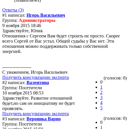
{related-news}
Ответы (3)
#1 написал:
Игорь Васильевич
Группа:
Администраторы
9 ноября 2015 18:46
Здравствуйте, Юлия.
Отношения с Сергеем Вам будет строить не просто. Скорее
всего Сергей от Вас устал. Общей судьбы у Вас нет. Эти
отношения можно поддерживать только собственной
энергией.
--------------------
С уважением, Игорь Васильевич
Получить консультацию эксперта
(голосов: 0)
0
#2 написал:
Валентина
1
Группа: Посетители
2
10 ноября 2015 08:53
3
Здравствуйте. Развитие отношений
4
будет,но сам он инициативу не будет
5
проявлять.
Получить консультацию эксперта
(голосов: 0)
#3 написал:
Вероника Варно
0
Группа: Посетители
1