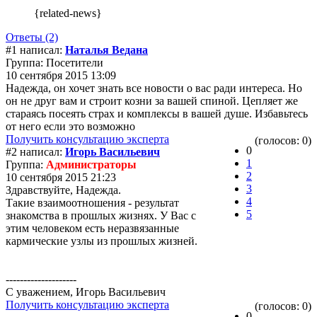
{related-news}
Ответы (2)
#1 написал:
Наталья Ведана
Группа: Посетители
10 сентября 2015 13:09
Надежда, он хочет знать все новости о вас ради интереса. Но
он не друг вам и строит козни за вашей спиной. Цепляет же
стараясь посеять страх и комплексы в вашей душе. Избавьтесь
от него если это возможно
Получить консультацию эксперта
(голосов: 0)
0
#2 написал:
Игорь Васильевич
1
Группа:
Администраторы
2
10 сентября 2015 21:23
3
Здравствуйте, Надежда.
4
Такие взаимоотношения - результат
5
знакомства в прошлых жизнях. У Вас с
этим человеком есть неразвязанные
кармические узлы из прошлых жизней.
--------------------
С уважением, Игорь Васильевич
Получить консультацию эксперта
(голосов: 0)
0