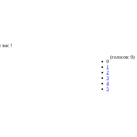
 вас !
(голосов: 0)
0
1
2
3
4
5