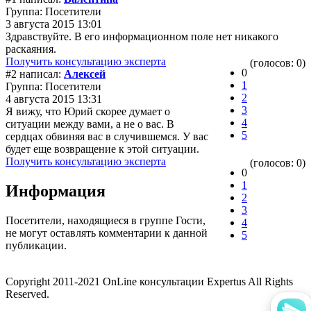
Группа: Посетители
3 августа 2015 13:01
Здравствуйте. В его информационном поле нет никакого
раскаяния.
Получить консультацию эксперта
(голосов: 0)
0
#2 написал:
Алексей
1
Группа: Посетители
2
4 августа 2015 13:31
3
Я вижу, что Юрий скорее думает о
4
ситуации между вами, а не о вас. В
5
сердцах обвиняя вас в случившемся. У вас
будет еще возвращение к этой ситуации.
Получить консультацию эксперта
(голосов: 0)
0
1
Информация
2
3
Посетители, находящиеся в группе
Гости
,
4
не могут оставлять комментарии к данной
5
публикации.
Copyright 2011-2021 OnLine консультации Expertus All Rights
Reserved.