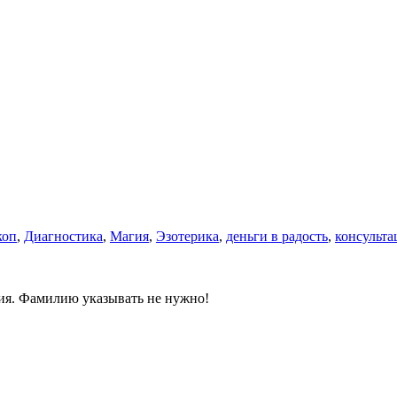
коп
,
Диагностика
,
Магия
,
Эзотерика
,
деньги в радость
,
консульта
ния. Фамилию указывать не нужно!