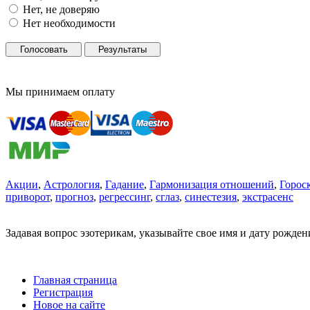
Нет, не доверяю
Нет необходимости
Голосовать
Результаты
Мы принимаем оплату
Акции
,
Астрология
,
Гадание
,
Гармонизация отношений
,
Горос
приворот
,
прогноз
,
регрессинг
,
сглаз
,
синестезия
,
экстрасенс
Задавая вопрос эзотерикам, указывайте свое имя и дату рожде
Главная страница
Регистрация
Новое на сайте