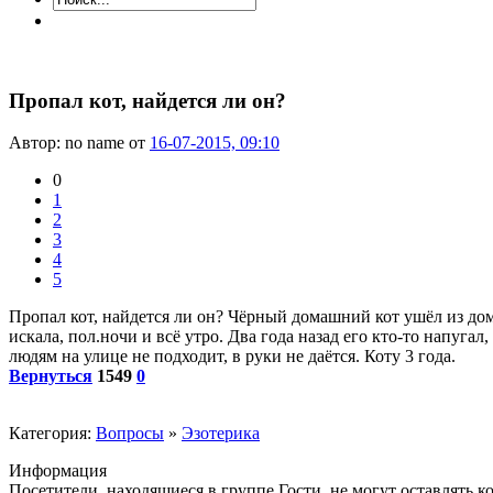
Пропал кот, найдется ли он?
Автор: no name от
16-07-2015, 09:10
0
1
2
3
4
5
Пропал кот, найдется ли он? Чёрный домашний кот ушёл из дома
искала, пол.ночи и всё утро. Два года назад его кто-то напуг
людям на улице не подходит, в руки не даётся. Коту 3 года.
Вернуться
1549
0
Категория:
Вопросы
»
Эзотерика
Информация
Посетители, находящиеся в группе
Гости
, не могут оставлять 