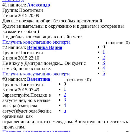
#1 написал:
Александр
Группа: Посетители
2 июня 2015 20:09
Для вас поездка пройдет без особых препятствий .
Будьте внимательны к окружению и к деньгам ( которые вы
возьмете с собой )
Подробная консультация в онлайн чате
Получить консультацию эксперта
(голосов: 0)
0
#2 написал:
Вероника Варно
1
Группа: Посетители
2
2 июня 2015 22:10
3
Не вижу у Дмитрия поездки... Он будет с
4
семьей, но не в поездке.
5
Получить консультацию эксперта
#3 написал:
Валентина
(голосов: 0)
0
Группа: Посетители
1
3 июня 2015 07:49
2
Здравствуйте.Поездки в
3
августе нет, но в начале
4
месяца (смотрела
5
август)будет ослабление
организма -как
отравление или что-то с желудком. Внимательно отнеситесь к
продуктам.