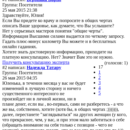
Группа: Посетители
25 мая 2015 21:38
Здравствуйте, Юлия!
Если Вы придете ко врачу и попросите в общих чертах
описать Ваше здоровье, как думаете, что Вы услышите?
Нет у серьезных мастеров понятия "общие черты".
Информация Высшими силами выдается по четкому запросу.
Гадать плюс-минус километр Вы можете и в бесплатных
онлайн гаданиях.
Хотите знать достоверную информацию, приходите на
платную консультацию. Нет? Значит Вам это не нужно.
Получить консультацию эксперта
(голосов: 1)
17
#2 написал:
Надежда Татару
1
Группа: Посетители
2
26 мая 2015 04:35
3
Юленька, в течении месяца у вас не будет
4
изменений в лучшую сторону и ничего
5
существенного интересного не
произойдет ни в личной жизни, ни в
плане денег, если вы , во-первых, сами не разберетесь - а что
же вы, собственно, хотите (хотя бы, в общих чертах ;))))))),
далее, перестанете "заглядываться" на других женщин (у кого,
что прекраснее, чем, у вас, и при этом мало заботиться о себе
(обращать внимание на себя только с позиции - чего не