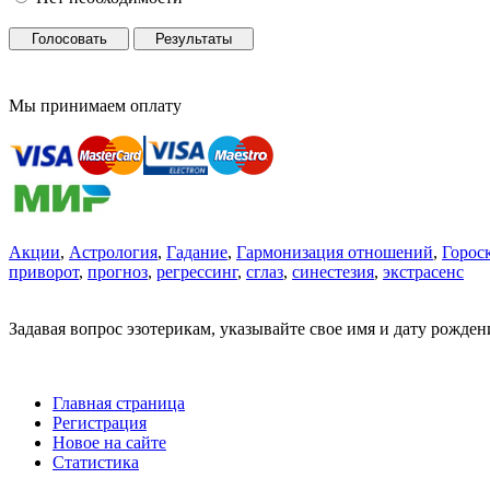
Голосовать
Результаты
Мы принимаем оплату
Акции
,
Астрология
,
Гадание
,
Гармонизация отношений
,
Горос
приворот
,
прогноз
,
регрессинг
,
сглаз
,
синестезия
,
экстрасенс
Задавая вопрос эзотерикам, указывайте свое имя и дату рожде
Главная страница
Регистрация
Новое на сайте
Статистика