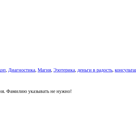
коп
,
Диагностика
,
Магия
,
Эзотерика
,
деньги в радость
,
консульта
ния. Фамилию указывать не нужно!