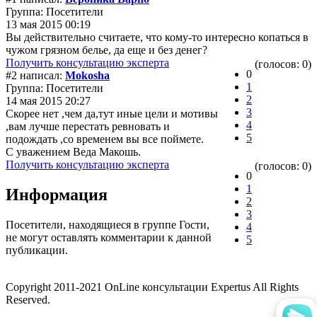
Группа: Посетители
13 мая 2015 00:19
Вы действительно считаете, что кому-то интересно копаться в
чужом грязном белье, да еще и без денег?
Получить консультацию эксперта
(голосов: 0)
0
#2 написал:
Mokosha
1
Группа: Посетители
2
14 мая 2015 20:27
3
Скорее нет ,чем да,тут иные цели и мотивы
4
,вам лучше перестать ревновать и
5
подождать ,со временем вы все поймете.
С уважением Веда Макошь.
Получить консультацию эксперта
(голосов: 0)
0
1
Информация
2
3
Посетители, находящиеся в группе
Гости
,
4
не могут оставлять комментарии к данной
5
публикации.
Copyright 2011-2021 OnLine консультации Expertus All Rights
Reserved.