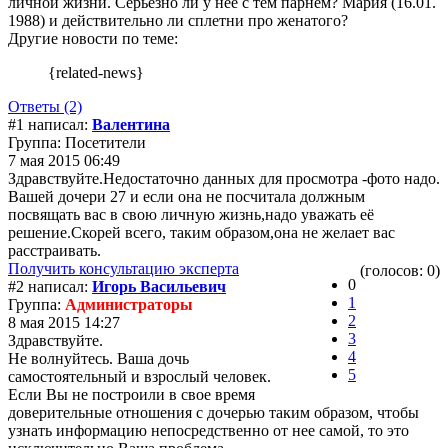
личной жизни. Серьезно ли у нее с тем парнем? Мария (16.01.
1988) и действительно ли сплетни про женатого?
Другие новости по теме:
{related-news}
Ответы (2)
#1 написал:
Валентина
Группа: Посетители
7 мая 2015 06:49
Здравствуйте.Недостаточно данных для просмотра -фото надо.
Вашей дочери 27 и если она не посчитала должным
посвящать вас в свою личную жизнь,надо уважать её
решение.Скорей всего, таким образом,она не желает вас
расстраивать.
Получить консультацию эксперта
(голосов: 0)
0
#2 написал:
Игорь Васильевич
1
Группа:
Администраторы
2
8 мая 2015 14:27
3
Здравствуйте.
4
Не волнуйтесь. Ваша дочь
5
самостоятельный и взрослый человек.
Если Вы не построили в свое время
доверительные отношения с дочерью таким образом, чтобы
узнать информацию непосредственно от нее самой, то это