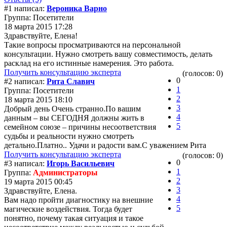
#1 написал:
Вероника Варно
Группа: Посетители
18 марта 2015 17:28
Здравствуйте, Елена!
Такие вопросы просматриваются на персональной
консультации. Нужно смотреть вашу совместимость, делать
расклад на его истинные намерения. Это работа.
Получить консультацию эксперта
(голосов: 0)
0
#2 написал:
Рита Славич
1
Группа: Посетители
2
18 марта 2015 18:10
3
Добрый день Очень странно.По вашим
4
данным – вы СЕГОДНЯ должны жить в
5
семейном союзе – причины несоответствия
судьбы и реальности нужно смотреть
детально.Платно.. Удачи и радости вам.С уважением Рита
Получить консультацию эксперта
(голосов: 0)
0
#3 написал:
Игорь Васильевич
1
Группа:
Администраторы
2
19 марта 2015 00:45
3
Здравствуйте, Елена.
4
Вам надо пройти диагностику на внешние
5
магические воздействия. Тогда будет
понятно, почему такая ситуация и такое