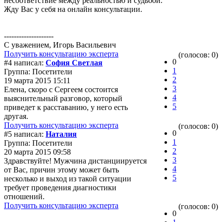
несоответствие между реальностью и судьбой.
Жду Вас у себя на онлайн консультации.
--------------------
С уважением, Игорь Васильевич
Получить консультацию эксперта
(голосов: 0)
0
#4 написал:
София Светлая
1
Группа: Посетители
2
19 марта 2015 15:11
3
Елена, скоро с Сергеем состоится
4
выяснительный разговор, который
5
приведет к расставанию, у него есть
другая.
Получить консультацию эксперта
(голосов: 0)
0
#5 написал:
Наталия
1
Группа: Посетители
2
20 марта 2015 09:58
3
Здравствуйте! Мужчина дистанциируется
4
от Вас, причин этому может быть
5
несколько и выход из такой ситуации
требует проведения диагностики
отношений.
Получить консультацию эксперта
(голосов: 0)
0