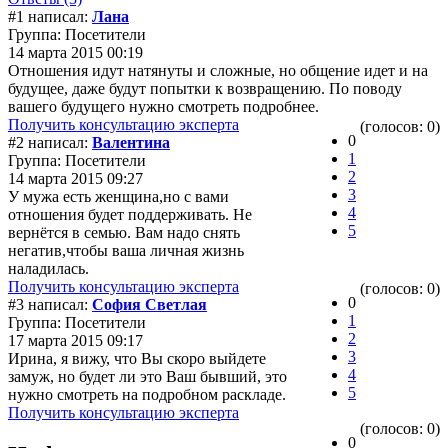
#1 написал:
Лана
Группа: Посетители
14 марта 2015 00:19
Отношения идут натянуты и сложные, но общение идет и на
будущее, даже будут попытки к возвращению. По поводу
вашего будущего нужно смотреть подробнее.
Получить консультацию эксперта
(голосов: 0)
0
#2 написал:
Валентина
1
Группа: Посетители
2
14 марта 2015 09:27
3
У мужа есть женщина,но с вами
4
отношения будет поддерживать. Не
5
вернётся в семью. Вам надо снять
негатив,чтобы ваша личная жизнь
наладилась.
Получить консультацию эксперта
(голосов: 0)
0
#3 написал:
София Светлая
1
Группа: Посетители
2
17 марта 2015 09:17
3
Ирина, я вижу, что Вы скоро выйдете
4
замуж, но будет ли это Ваш бывший, это
5
нужно смотреть на подробном раскладе.
Получить консультацию эксперта
(голосов: 0)
0