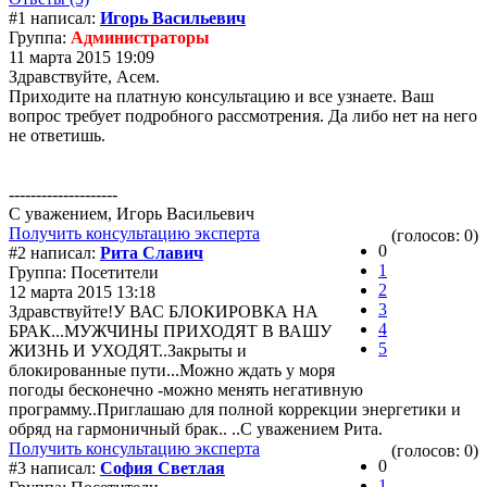
#1 написал:
Игорь Васильевич
Группа:
Администраторы
11 марта 2015 19:09
Здравствуйте, Асем.
Приходите на платную консультацию и все узнаете. Ваш
вопрос требует подробного рассмотрения. Да либо нет на него
не ответишь.
--------------------
С уважением, Игорь Васильевич
Получить консультацию эксперта
(голосов: 0)
0
#2 написал:
Рита Славич
1
Группа: Посетители
2
12 марта 2015 13:18
3
Здравствуйте!У ВАС БЛОКИРОВКА НА
4
БРАК...МУЖЧИНЫ ПРИХОДЯТ В ВАШУ
5
ЖИЗНЬ И УХОДЯТ..Закрыты и
блокированные пути...Можно ждать у моря
погоды бесконечно -можно менять негативную
программу..Приглашаю для полной коррекции энергетики и
обряд на гармоничный брак.. ..С уважением Рита.
Получить консультацию эксперта
(голосов: 0)
0
#3 написал:
София Светлая
1