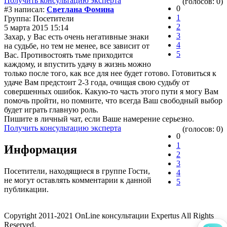
Получить консультацию эксперта
(голосов: 0)
0
#3 написал:
Светлана Фомина
1
Группа: Посетители
2
5 марта 2015 15:14
3
Захар, у Вас есть очень негативные знаки
4
на судьбе, но тем не менее, все зависит от
5
Вас. Противостоять тьме приходится
каждому, и впустить удачу в жизнь можно
только после того, как все для нее будет готово. Готовиться к
удаче Вам предстоит 2-3 года, очищая свою судьбу от
совершенных ошибок. Какую-то часть этого пути я могу Вам
помочь пройти, но помните, что всегда Ваш свободный выбор
будет играть главную роль.
Пишите в личный чат, если Ваше намерение серьезно.
Получить консультацию эксперта
(голосов: 0)
0
1
Информация
2
3
Посетители, находящиеся в группе
Гости
,
4
не могут оставлять комментарии к данной
5
публикации.
Copyright 2011-2021 OnLine консультации Expertus All Rights
Reserved.