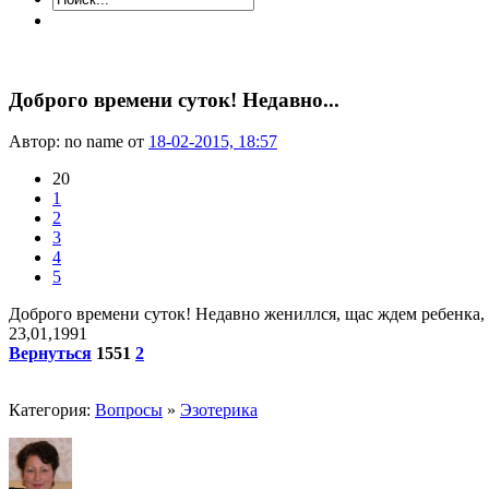
Доброго времени суток! Недавно...
Автор: no name от
18-02-2015, 18:57
20
1
2
3
4
5
Доброго времени суток! Недавно жениллся, щас ждем ребенка, 
23,01,1991
Вернуться
1551
2
Категория:
Вопросы
»
Эзотерика