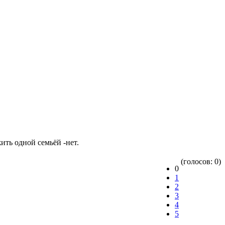
ить одной семьёй -нет.
(голосов: 0)
0
1
2
3
4
5