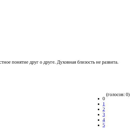
ное понятие друг о друге. Духовная близость не развита.
(голосов: 0)
0
1
2
3
4
5