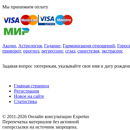
Мы принимаем оплату
Акции
,
Астрология
,
Гадание
,
Гармонизация отношений
,
Горос
приворот
,
прогноз
,
регрессинг
,
сглаз
,
синестезия
,
экстрасенс
Задавая вопрос эзотерикам, указывайте свое имя и дату рожде
Главная страница
Регистрация
Новое на сайте
Статистика
© 2011-2026 Онлайн консультации Expertus
Перепечатка материалов без активной
гиперссылки на источник запрещена.