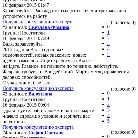
16 февраля 2015 01:47
Здравствуйте . Расклад показад ,что в течени трех месяцев
устроитесь на работу .
Получить консультацию эксперта
(голосов: 0)
0
#2 написал:
Светлана Фомина
1
Группа: Посетители
2
16 февраля 2015 07:49
3
Валя, здравствуйте.
4
2015 год для Вас - год новых
5
возможностей, новых знакомых, новых
идей и замыслов. Ищите работу - и Вы ее
найдете. Главное, не плывите по течению, действуйте.
Февраль требует от Вас действий. Март - месяц проявления
деловых способностей.
С уважением, Светлана
Получить консультацию эксперта
(голосов: 0)
0
#3 написал:
Валентина
1
Группа: Посетители
2
16 февраля 2015 09:04
3
здравствуйте. работу можете найти в марте
4
-начало апреля,но условие и зарплата вас
5
не устроит.
Получить консультацию эксперта
(голосов: 0)
#4 написал:
София Светлая
0