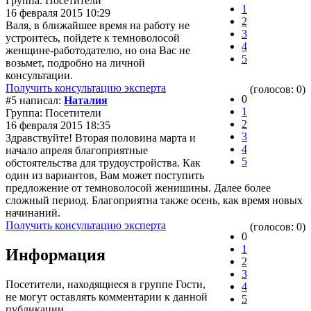
Группа: Посетители
1
16 февраля 2015 10:29
2
Валя, в ближайшее время на работу не
3
устроитесь, пойдете к темноволосой
4
женщине-работодателю, но она Вас не
5
возьмет, подробно на личной
консультации.
Получить консультацию эксперта
(голосов: 0)
0
#5 написал:
Наталия
1
Группа: Посетители
2
16 февраля 2015 18:35
3
Здравствуйте! Вторая половина марта и
4
начало апреля благоприятные
5
обстоятельства для трудоустройства. Как
один из вариантов, Вам может поступить
предложение от темноволосой женишины. Далее более
сложный период. Благоприятна также осень, как время новых
начинаний.
Получить консультацию эксперта
(голосов: 0)
0
1
Информация
2
3
Посетители, находящиеся в группе
Гости
,
4
не могут оставлять комментарии к данной
5
публикации.