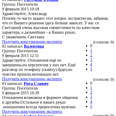
Группа: Посетители
9 февраля 2015 10:18
Здравствуйте, Александр
Почему-то часто задают этот вопрос экстрасенсам, забывая,
что от Вашего решения здесь больше зависит. У вас со
Светланой очень высокая совместимость по качествам
характера, а дальнейшее - в Ваших руках.
С уважением, Светлана
Получить консультацию эксперта
(голосов: 0)
0
#2 написал:
Валентина
1
Группа: Посетители
2
9 февраля 2015 12:11
3
Здравствуйте. Отношения ещё не
4
завершены,но перспектив у них нет. Ещё
5
разговор по телефону (скайпу) будет,но
чувства прошли,мотивации нет.
Получить консультацию эксперта
(голосов: 0)
0
#3 написал:
Рита Славич
1
Группа: Посетители
2
9 февраля 2015 16:39
3
Отношения возможны в формате общения
4
и дружбы.Остальное в ваших руках
5
-инициатива всегда прерогатива мужчин.
Получить консультацию эксперта
(голосов: 0)