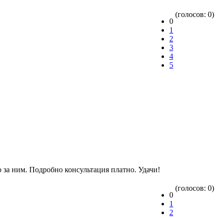
(голосов: 0)
0
1
2
3
4
5
 за ним. Подробно консультация платно. Удачи!
(голосов: 0)
0
1
2