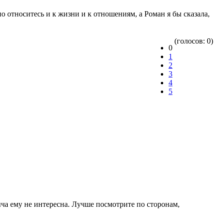
о относитесь и к жизни и к отношениям, а Роман я бы сказала,
(голосов: 0)
0
1
2
3
4
5
ыча ему не интересна. Лучше посмотрите по сторонам,