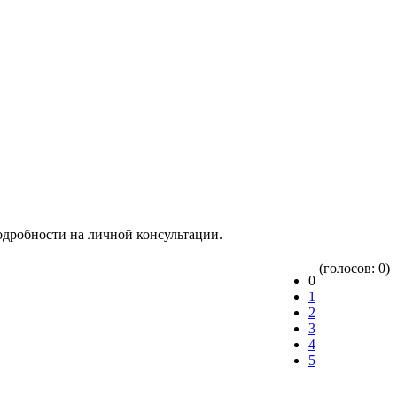
подробности на личной консультации.
(голосов: 0)
0
1
2
3
4
5