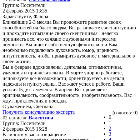
Группа: Посетители
2 февраля 2015 13:35
Здравствуйте, Флюра
Ближайшие 2-3 месяца Вы продолжите развитие своих
способностей на благо людям. Вы развиваете свою интуицию
и проходите испытание своего скептицизма - нелегко
принимать все, что связано с духовными интересами
личности. Вы ищите собственную философию и Вам
необходимо подключать духовность, юмор, игривость,
интуитивность, чтобы примирить духовное и материальное в
своей жизни.
Вы в феврале вдохновлены, деятельны, оптимистичны,
удачливы и привлекательны. В марте упорно работаете,
используете все возможности, ориентируетесь на детали,
надежны и пунктуальны. Вас ждет успех в работе, Ваши
усилия будут замечены. В апреле Вы проявляете
оригинальность, сообразительность, изобретательность. Вас
ждут приключения и поездки.
С уважением, Светлана
Получить консультацию эксперта
(голосов: 0)
0
#2 написал:
Валентина
1
Группа: Посетители
2
2 февраля 2015 15:28
3
В личном у вас -возвращение
4