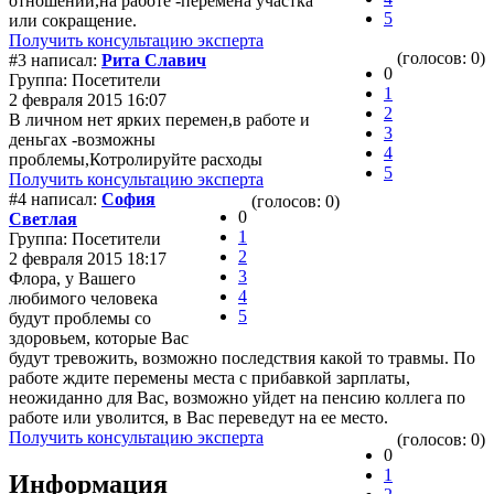
отношений,на работе -перемена участка
5
или сокращение.
Получить консультацию эксперта
(голосов: 0)
#3 написал:
Рита Славич
0
Группа: Посетители
1
2 февраля 2015 16:07
2
В личном нет ярких перемен,в работе и
3
деньгах -возможны
4
проблемы,Котролируйте расходы
5
Получить консультацию эксперта
#4 написал:
София
(голосов: 0)
0
Светлая
1
Группа: Посетители
2
2 февраля 2015 18:17
3
Флора, у Вашего
4
любимого человека
5
будут проблемы со
здоровьем, которые Вас
будут тревожить, возможно последствия какой то травмы. По
работе ждите перемены места с прибавкой зарплаты,
неожиданно для Вас, возможно уйдет на пенсию коллега по
работе или уволится, в Вас переведут на ее место.
Получить консультацию эксперта
(голосов: 0)
0
1
Информация