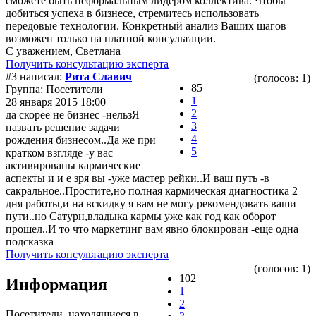
сможете быть неформальным лидером коллектива. Чтобы
добиться успеха в бизнесе, стремитесь использовать
передовые технологии. Конкретный анализ Ваших шагов
возможен только на платной консультации.
С уважением, Светлана
Получить консультацию эксперта
#3 написал:
Рита Славич
(голосов: 1)
85
Группа: Посетители
1
28 января 2015 18:00
2
да скорее не бизнес -нельзЯ
3
назвать решение задачи
4
рождения бизнесом..Да же при
5
кратком взгляде -у вас
активированы кармические
аспекты и и е зря вы -уже мастер рейки..И ваш путь -в
сакральное..Простите,но полная кармическая диагностика 2
дня работы,и на вскидку я вам не могу рекомендовать ваши
пути..но Сатурн,владыка кармы уже как год как оборот
прошел..И то что маркетинг вам явно блокирован -еще одна
подсказка
Получить консультацию эксперта
(голосов: 1)
102
Информация
1
2
Посетители, находящиеся в