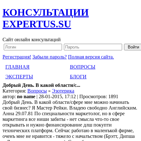
КОНСУЛЬТАЦИИ
EXPERTUS.SU
Сайт онлайн консультаций
Регистрация!
Забыли пароль?
Полная версия сайта.
ГЛАВНАЯ
ВОПРОСЫ
ЭКСПЕРТЫ
БЛОГИ
Добрый День. В какой области/с...
Категория:
Вопросы
»
Эзотерика
автор:
no name
| 28-01-2015, 17:12 | Просмотров: 1891
Добрый День. В какой области/сфере мне можно начинать
свой бизнес? Я Мастер Рейки. Владею свободно Английским.
Анна 29.07.81 По специальности маркетолог, но в сфере
маркетинга все ниши забиты - нет смысла что-то свое
открывать и нужно финансирование длш покупти
технических платформ. Сейчас работаю в маленъкой фирме,
оченъ мне не нравится - тяжело с началъством (Брэтт, Дипша